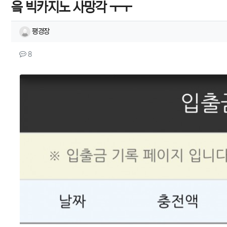
읔 빅카지노 사망각 ㅜㅜ
작성자 정보
작성
평경장
컨텐츠 정보
댓글
8
본문