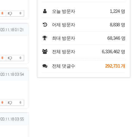
오늘 방문자
1,224 명
추천
비추천
0
0
어제 방문자
8,838 명
성일
20.11.18 01:21
최대 방문자
68,346 명
전체 방문자
6,336,462 명
추천
비추천
0
0
전체 댓글수
292,731 개
성일
20.11.18 03:54
추천
비추천
0
0
성일
20.11.18 03:55