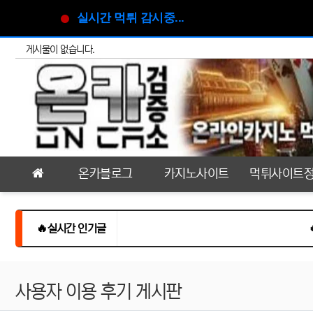
실시간 먹튀 감시중...
상단 네비게이션
본문 바로가기
게시물이 없습니다.
메인 메뉴
온카블로그
카지노사이트
먹튀사이트
🔥
실시간 인기글
🔥
오늘은 슬
사용자 이용 후기 게시판