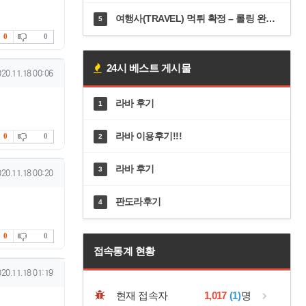
여행사(TRAVEL) 먹튀 확정 – 롤링 완료 후 양방의심 명목 이틀 방치·추가 롤링 300% 강요 | dal82.com
5
추천
비추천
0
0
24시 베스트 게시물
성일
20.11.18 00:06
라바 후기
1
라바 이용후기!!!
추천
비추천
0
0
2
라바 후기
3
성일
20.11.18 00:20
판도라후기
4
추천
비추천
0
0
접속통계 현황
성일
20.11.18 01:19
현재 접속자
1,017
(1)
명