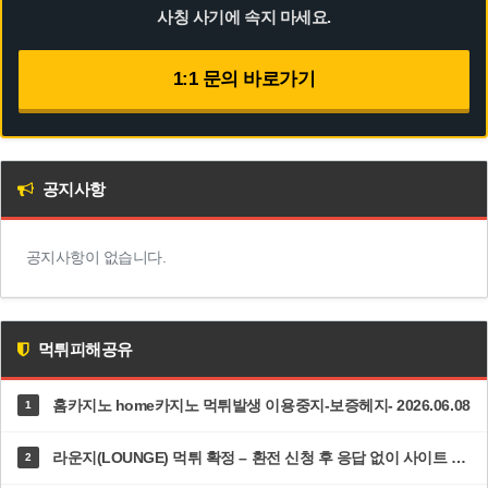
사칭 사기에 속지 마세요.
1:1 문의 바로가기
공지사항
공지사항이 없습니다.
먹튀피해공유
홈카지노 home카지노 먹튀발생 이용중지-보증헤지- 2026.06.08
1
라운지(LOUNGE) 먹튀 확정 – 환전 신청 후 응답 없이 사이트 접속 차단·고객센터 두절 | dp-ys.com
2