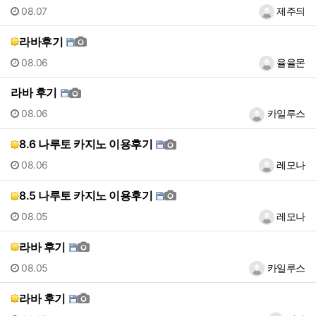
등록일
등록자
08.07
제주듸
라바후기
등록일
등록자
08.06
율율몬
라바 후기
등록일
등록자
08.06
카일루스
8.6 나루토 카지노 이용후기
등록일
등록자
08.06
레모나
8.5 나루토 카지노 이용후기
등록일
등록자
08.05
레모나
라바 후기
등록일
등록자
08.05
카일루스
라바 후기