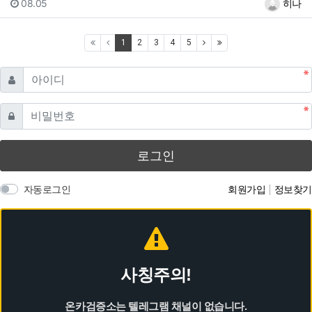
등록일
등록자
08.05
히나
(current)
(next)
(last)
1
2
3
4
5
필수
아이디
필수
비밀번호
로그인
자동로그인
회원가입
정보찾기
사칭주의!
온카검증소는 텔레그램 채널이 없습니다.