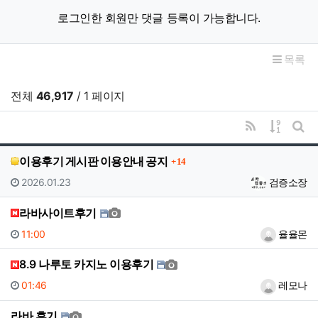
로그인한 회원만 댓글 등록이 가능합니다.
목록
전체
46,917
/ 1 페이지
RSS
게시물
게시
댓글
이용후기 게시판 이용안내 공지
14
등록일
등록자
2026.01.23
검증소장
라바사이트후기
등록일
등록자
11:00
율율몬
8.9 나루토 카지노 이용후기
등록일
등록자
01:46
레모나
라바 후기