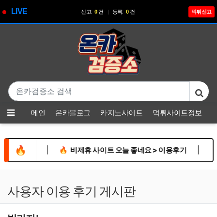
LIVE
신고:
0
건
|
등록:
0
건
먹튀신고
기
본문 바로가기
메뉴
메인
온카블로그
카지노사이트
먹튀사이트정보
🔥
|
|
 자유소통
🔥
비제휴 사이트 오늘 좋네요 > 이용후기
🔥
피
사용자 이용 후기 게시판