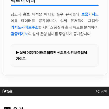
팩트 데이터
광고나 홍보 목적을 배제한 순수 유저들의
보증카지노
이용 데이터를 공유합니다. 실제 유저들이 체감한
카지노사이트주소
별 서비스 품질과 출금 속도를 분석하여,
검증카지노
의 실제 운영 실태를 투명하게 공개합니다.
▶ 실제 이용 데이터로 입증된 신뢰도 상위 보증업체
가이드
PC 버전