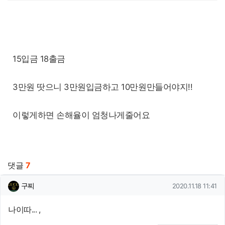
15입금 18출금
3만원 땃으니 3만원입금하고 10만원만들어야지!!
이렇게하면 손해율이 엄청나게줄어요
관련자료
댓글
7
구찌님의 댓글
작성일
구찌
2020.11.18 11:41
나이따... ,