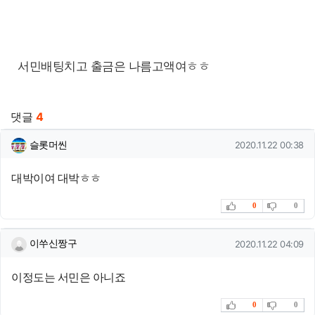
서민배팅치고 출금은 나름고액여ㅎㅎ
관련자료
댓글
4
슬롯머씬님의 댓글
작성일
슬롯머씬
2020.11.22 00:38
대박이여 대박ㅎㅎ
추천
비추천
0
0
이쑤신짱구님의 댓글
작성일
이쑤신짱구
2020.11.22 04:09
이정도는 서민은 아니죠
추천
비추천
0
0