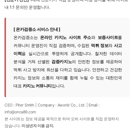
내 1:1 문의만 운영합니다.
[ 온카검증소 서비스 안내 ]
온카검증소는
온라인 카지노 사이트 주소
와
보증사이트
를
커뮤니티 운영진이 직접 검증하며, 수집된
먹튀 정보
와
사고
이력
을 실시간으로 투명하게 공개합니다. 철저한 데이터
분석을 거쳐 선별된
검증카지노
의 안전한 정보를 제공하여
먹튀 사고 방지에 최선을 다하고 있습니다. 안전하고 건강한
카지노 정보와 소통의 재미를 함께 누릴 수 있는 대한민국
대표
카지노 커뮤니티
입니다.
CEO : Piter Smith | Company : Aworld Co., Ltd. | Email :
info@onca89.com
본 사이트는 정보 제공을 목적으로 하며 도박 사이트를 직접 운영하지
않습니다.
미성년자 이용 금지.