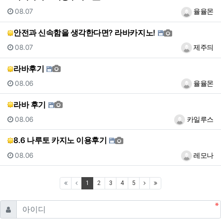
등록일
등록자
08.07
율율몬
안전과 신속함을 생각한다면? 라바카지노!
등록일
등록자
08.07
제주듸
라바후기
등록일
등록자
08.06
율율몬
라바 후기
등록일
등록자
08.06
카일루스
8.6 나루토 카지노 이용후기
등록일
등록자
08.06
레모나
(current)
(next)
(last)
1
2
3
4
5
필수
아이디