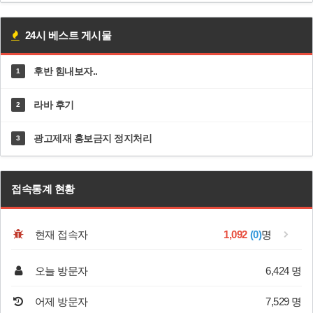
24시 베스트 게시물
후반 힘내보자..
1
라바 후기
2
광고제재 홍보금지 정지처리
3
접속통계 현황
현재 접속자
1,092
(0)
명
오늘 방문자
6,424 명
어제 방문자
7,529 명