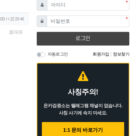
필수
아이디
작성일
필수
비밀번호
020.11.22 20:40
목록
로그인
자동로그인
회원가입
정보찾기
사칭주의!
온카검증소는 텔레그램 채널이 없습니다.
사칭 사기에 속지 마세요.
1:1 문의 바로가기