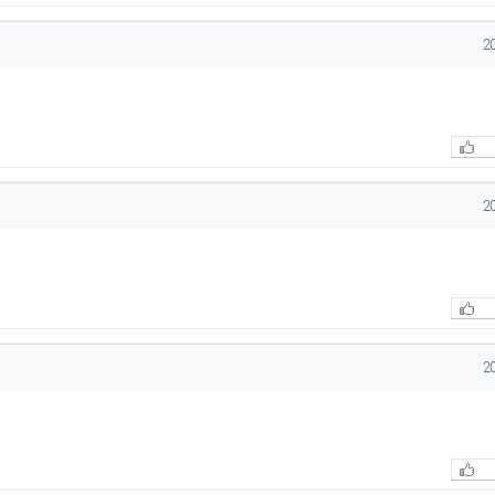
작
20
작
20
작
20