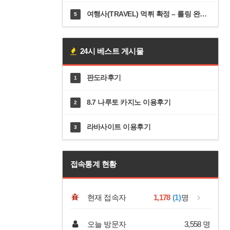
여행사(TRAVEL) 먹튀 확정 – 롤링 완료 후 양방의심 명목 이틀 방치·추가 롤링 300% 강요 | dal82.com
5
24시 베스트 게시물
판도라후기
1
8.7 나루토 카지노 이용후기
2
라바사이트 이용후기
3
접속통계 현황
현재 접속자
1,178
(1)
명
오늘 방문자
3,558 명