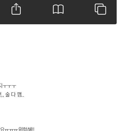
인지ㅜㅜㅜ
술 다 깸..
요ㅠㅠㅠ위험해!!