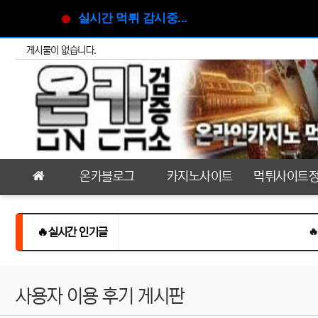
실시간 먹튀 감시중...
상단 네비게이션
본문 바로가기
게시물이 없습니다.
메인 메뉴
온카블로그
카지노사이트
먹튀사이트
🔥
실시간 인기글
🔥
PG 가네샤
사용자 이용 후기 게시판