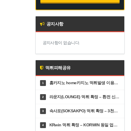
공지사항
공지사항이 없습니다.
먹튀피해공유
홈카지노 home카지노 먹튀발생 이용중지-보증헤지- 2026.06.08
1
라운지(LOUNGE) 먹튀 확정 – 환전 신청 후 응답 없이 사이트 접속 차단·고객센터 두절 | dp-ys.com
2
속사포(SOKSAKPO) 먹튀 확정 – 3천만원 넘게 잃다 300으로 5100 만든 순간 즉시 차단·총판까지 한패 | 속사포주소.com
3
KRwin 먹튀 확정 – KORWIN 동일 업체 운영 확인·1만원 극소액도 환전 거부 | 12krwin.com
4