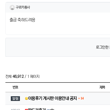
구르카중사님의 댓글
구르카중사
출금 축하드려용
로그인한 
전체
46,912
/ 1 페이지
번호
제목
댓글
공지사항
이용후기 게시판 이용안내 공지
14