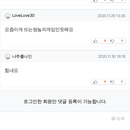
LoveLove30님의 댓글
작성일
LoveLove30
2020.11.29 13:35
요즘이게 뜨는쌍놈의게임인듯해요
추천
비추천
0
0
냐추롤나인님의 댓글
작성일
냐추롤나인
2020.11.30 16:19
힘내요
추천
비추천
0
0
로그인한 회원만 댓글 등록이 가능합니다.
목록