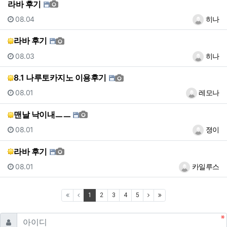
라바 후기
등록일
등록자
08.04
히나
라바 후기
등록일
등록자
08.03
히나
8.1 나루토카지노 이용후기
등록일
등록자
08.01
레모나
맨날 낙이내ㅡㅡ
등록일
등록자
08.01
졍이
라바 후기
등록일
등록자
08.01
카일루스
(current)
(next)
(last)
1
2
3
4
5
필수
아이디