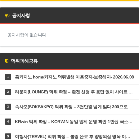
공지사항
공지사항이 없습니다.
먹튀피해공유
홈카지노 home카지노 먹튀발생 이용중지-보증헤지- 2026.06.08
1
라운지(LOUNGE) 먹튀 확정 – 환전 신청 후 응답 없이 사이트 접속 차단·고객센터 두절 | dp-ys.com
2
속사포(SOKSAKPO) 먹튀 확정 – 3천만원 넘게 잃다 300으로 5100 만든 순간 즉시 차단·총판까지 한패 | 속사포주소.com
3
KRwin 먹튀 확정 – KORWIN 동일 업체 운영 확인·1만원 극소액도 환전 거부 | 12krwin.com
4
여행사(TRAVEL) 먹튀 확정 – 롤링 완료 후 양방의심 명목 이틀 방치·추가 롤링 300% 강요 | dal82.com
5