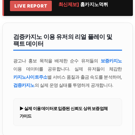
질
[실시간 최신제보]
홈카지노먹튀
[실시간
LIVE REPORT
검증카지노 이용 유저의 리얼 플레이 및
팩트 데이터
광고나 홍보 목적을 배제한 순수 유저들의
보증카지노
이용 데이터를 공유합니다. 실제 유저들이 체감한
카지노사이트주소
별 서비스 품질과 출금 속도를 분석하여,
검증카지노
의 실제 운영 실태를 투명하게 공개합니다.
▶ 실제 이용 데이터로 입증된 신뢰도 상위 보증업체
가이드