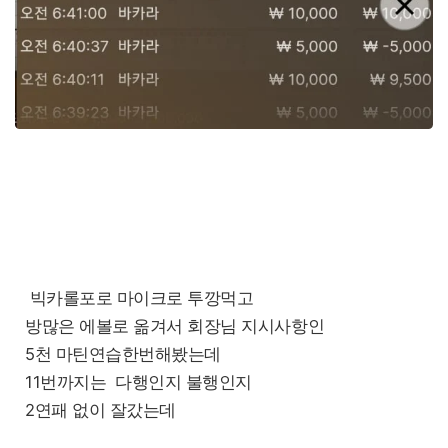
빅카롤포로 마이크로 투깡먹고
방많은 에볼로 옮겨서 회장님 지시사항인
5천 마틴연습한번해봤는데
11번까지는 다행인지 불행인지
2연패 없이 잘갔는데