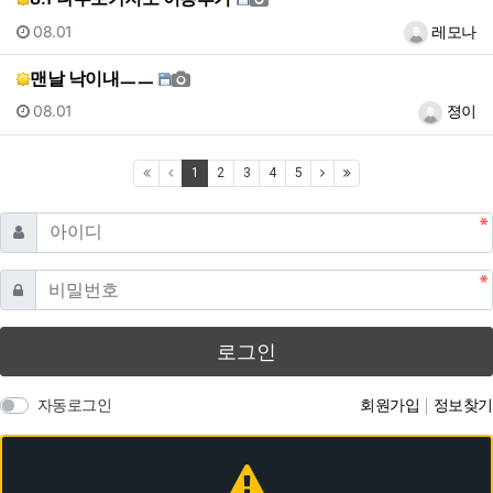
등록일
등록자
08.01
레모나
맨날 낙이내ㅡㅡ
등록일
등록자
08.01
졍이
(current)
(next)
(last)
1
2
3
4
5
필수
아이디
필수
비밀번호
로그인
자동로그인
회원가입
정보찾기