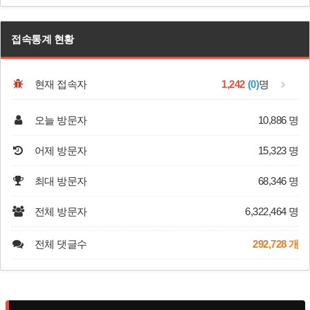
접속통계 현황
현재 접속자
1,242
(0)
명
오늘 방문자
10,886 명
어제 방문자
15,323 명
최대 방문자
68,346 명
전체 방문자
6,322,464 명
전체 댓글수
292,728 개