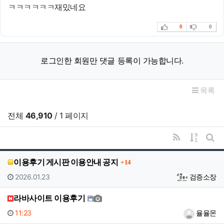
ㅋㅋㅋㅋㅋㅋ재밌네요
추천
비추천
0
0
로그인한 회원만 댓글 등록이 가능합니다.
목록
전체
46,910
/ 1 페이지
RSS
게시물
게시
댓글
이용후기 게시판 이용안내 공지
14
등록일
등록자
2026.01.23
검증소장
라바사이트 이용후기
등록일
등록자
11:23
율율몬