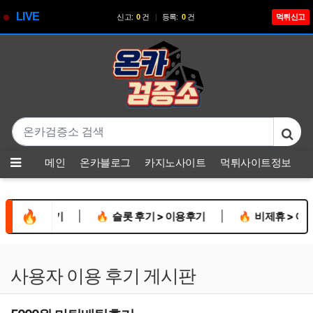
LIVE
신고:
0
건
|
등록:
0
건
먹튀신고
기
본문 바로가기
메뉴
메인
온카블로그
카지노사이트
먹튀사이트정보
🔥
|
|
> 이용후기
🔥
슬롯 후기 > 이용후기
🔥
비제휴 > 이용후기
사용자 이용 후기 게시판