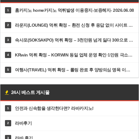
홈카지노 home카지노 먹튀발생 이용중지-보증헤지- 2026.06.08
1
라운지(LOUNGE) 먹튀 확정 – 환전 신청 후 응답 없이 사이트 접속 차단·고객센터 두절 | dp-ys.com
2
속사포(SOKSAKPO) 먹튀 확정 – 3천만원 넘게 잃다 300으로 5100 만든 순간 즉시 차단·총판까지 한패 | 속사포주소.com
3
KRwin 먹튀 확정 – KORWIN 동일 업체 운영 확인·1만원 극소액도 환전 거부 | 12krwin.com
4
여행사(TRAVEL) 먹튀 확정 – 롤링 완료 후 양방의심 명목 이틀 방치·추가 롤링 300% 강요 | dal82.com
5
24시 베스트 게시물
안전과 신속함을 생각한다면? 라바카지노!
1
라바후기
2
라바 후기
3