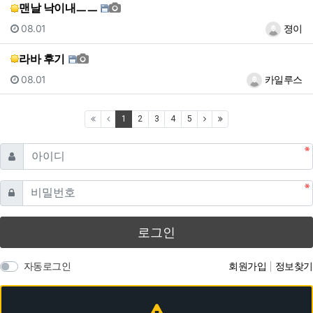
맨날 낙이내ㅡㅡ
등록일
등록자
08.01
졍이
라바 후기
등록일
등록자
08.01
카일루스
(current)
(next)
(last)
1
2
3
4
5
필수
아이디
필수
비밀번호
로그인
자동로그인
회원가입
정보찾기