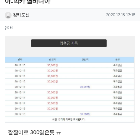
아..빅카 열바다아
작성자 정보
작성
작성일
킹카도신
2020.12.15 13:18
컨텐츠 정보
댓글
6
본문
짤짤이로 300잃은듯 ㅠ