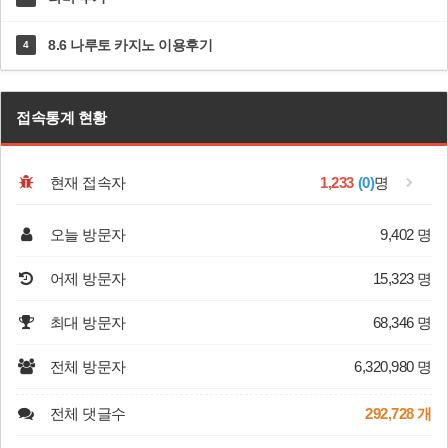
8.6 나루토 카지노 이용후기
4
접속통계 현황
현재 접속자
1,233
(0)
명
오늘 방문자
9,402 명
어제 방문자
15,323 명
최대 방문자
68,346 명
전체 방문자
6,320,980 명
전체 댓글수
292,728 개