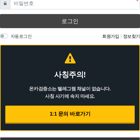
필수
비밀번호
로그인
자동로그인
회원가입
정보찾기
사칭주의!
온카검증소는 텔레그램 채널이 없습니다.
사칭 사기에 속지 마세요.
1:1 문의 바로가기