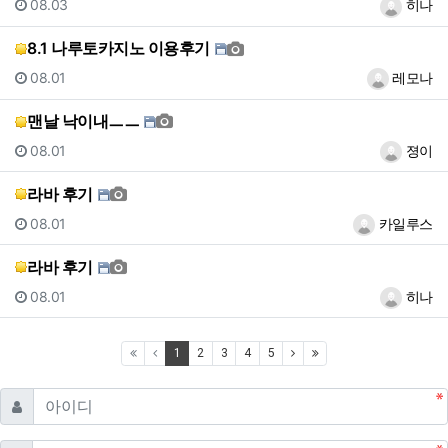
등록일
등록자
08.03
히나
8.1 나루토카지노 이용후기
등록일
등록자
08.01
레모나
맨날 낙이내ㅡㅡ
등록일
등록자
08.01
졍이
라바 후기
등록일
등록자
08.01
카일루스
라바 후기
등록일
등록자
08.01
히나
(current)
(next)
(last)
1
2
3
4
5
필수
아이디