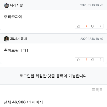
나라사랑님의 댓글
작성일
나라사랑
2020.12.16 16:23
추파추파여
추천
비추천
0
0
38사기동대님의 댓글
작성일
38사기동대
2020.12.16 18:49
축하드립니다 !
추천
비추천
0
0
로그인한 회원만 댓글 등록이 가능합니다.
목록
전체
46,908
/ 1 페이지