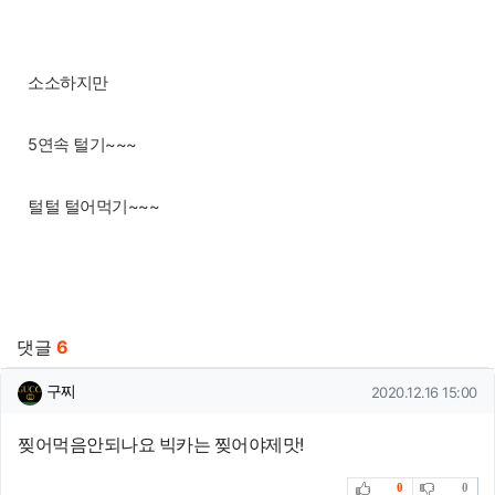
소소하지만
5연속 털기~~~
털털 털어먹기~~~
관련자료
댓글
6
구찌님의 댓글
작성일
구찌
2020.12.16 15:00
찢어먹음안되나요 빅카는 찢어야제맛!
추천
비추천
0
0