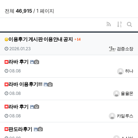
전체
46,915
/ 1 페이지
RSS
게시물
게시
댓글
이용후기 게시판 이용안내 공지
14
등록일
등록자
2026.01.23
검증소장
라바 후기
등록일
등록자
08.08
히나
라바 이용후기!!!
등록일
등록자
08.08
율율몬
라바 후기
등록일
등록자
08.08
카일루스
판도라후기
등록일
등록자