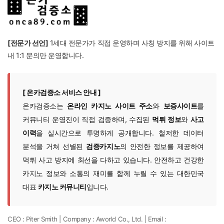
[전문가 선언]
1세대 전문가가 직접 운영하며 사칭 방지를 위해 사이트
내 1:1 문의만 운영합니다.
[ 온카검증소 서비스 안내 ]
온카검증소는
온라인 카지노 사이트 주소
와
보증사이트
를
커뮤니티 운영진이 직접 검증하며, 수집된
먹튀 정보
와
사고
이력
을 실시간으로 투명하게 공개합니다. 철저한 데이터
분석을 거쳐 선별된
검증카지노
의 안전한 정보를 제공하여
먹튀 사고 방지에 최선을 다하고 있습니다. 안전하고 건강한
카지노 정보와 소통의 재미를 함께 누릴 수 있는 대한민국
대표
카지노 커뮤니티
입니다.
CEO : Piter Smith | Company : Aworld Co., Ltd. | Email :