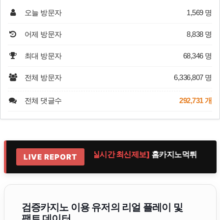
오늘 방문자
1,569 명
어제 방문자
8,838 명
최대 방문자
68,346 명
전체 방문자
6,336,807 명
전체 댓글수
292,731 개
지노악질
[실시간 최신제보]
홈카지노먹튀
LIVE REPORT
검증카지노 이용 유저의 리얼 플레이 및
팩트 데이터