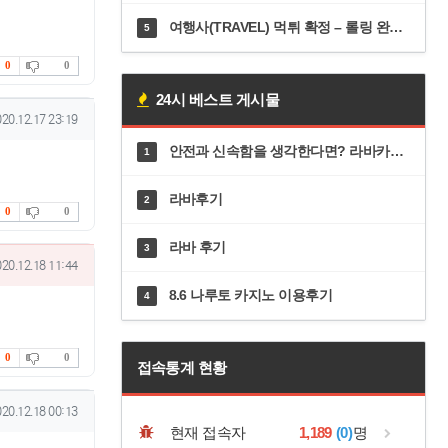
여행사(TRAVEL) 먹튀 확정 – 롤링 완료 후 양방의심 명목 이틀 방치·추가 롤링 300% 강요 | dal82.com
5
추천
비추천
0
0
24시 베스트 게시물
성일
20.12.17 23:19
안전과 신속함을 생각한다면? 라바카지노!
1
라바후기
2
추천
비추천
0
0
라바 후기
3
성일
20.12.18 11:44
8.6 나루토 카지노 이용후기
4
추천
비추천
0
0
접속통계 현황
성일
20.12.18 00:13
현재 접속자
1,189
(0)
명