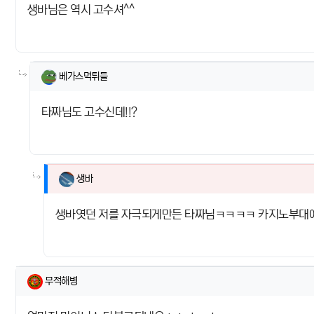
생바님은 역시 고수셔^^
댓글의
베가스먹튀들님의
댓글
베가스먹튀들
타짜님도 고수신데!!?
댓글의
생바님의
댓글
생바
생바엿던 저를 자극되게만든 타짜님ㅋㅋㅋㅋ 카지노부대
무적해병님의 댓글
무적해병