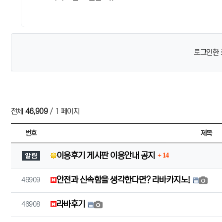
로그인한 
전체
46,909
/ 1 페이지
번호
제목
댓글
공지사항
이용후기 게시판 이용안내 공지
14
번호
안전과 신속함을 생각한다면? 라바카지노!
46909
번호
라바후기
46908