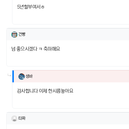
5년할부여서ㅎ
건빵님의 댓글
건빵
넘 좋으시겠다 ㅋ 축하해요
댓글의
생바님의
댓글
생바
감사합니다 이제 한시름놓아요
타짜님의 댓글
타짜