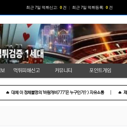
최근 7일 먹튀신고:
0
건
|
최근 7일 먹튀등록:
0
건
정보
먹튀피해신고
커뮤니티
포인트게임
|
 이 정체불명의 '바람개비777'은 누구인가? > 자유소통
🔥
제휴 라바카지