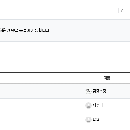
회원만 댓글 등록이 가능합니다.
이름
등록자
검증소장
등록자
제주듸
등록자
율율몬