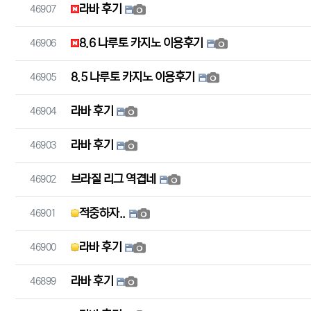
번호
라바 후기
46907
번호
8.6 나루토 카지노 이용후기
46906
번호
8.5 나루토 카지노 이용후기
46905
번호
라바 후기
46904
번호
라바 후기
46903
번호
브라질 리그 역겹네
46902
번호
적중하자..
46901
번호
라바 후기
46900
번호
라바 후기
46899