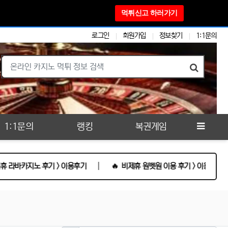
먹튀신고 하러가기
로그인
회원가입
정보찾기
1:1문의
1:1문의
랭킹
복권게임
|
|
노 후기 > 이용후기
🔥
비제휴 원벳원 이용 후기 > 이용후기
🔥