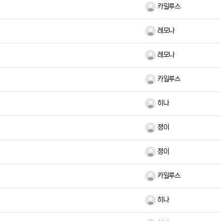
등록자
카일루스
등록자
레모나
등록자
레모나
등록자
카일루스
등록자
히나
등록자
졍이
등록자
졍이
등록자
카일루스
등록자
히나