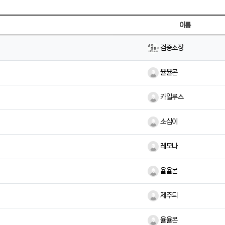
이름
등록자
검증소장
등록자
율율몬
등록자
카일루스
등록자
소심이
등록자
레모나
등록자
율율몬
등록자
제주듸
등록자
율율몬