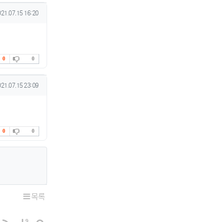
성일
21.07.15 16:20
추천
비추천
0
0
성일
21.07.15 23:09
추천
비추천
0
0
목록