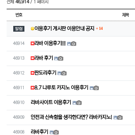
전체
46,914
/ 1 페이지
번호
제목
댓글
공지사항
이용후기 게시판 이용안내 공지
14
번호
라바 이용후기!!!
46914
번호
라바 후기
46913
번호
판도라후기
46912
번호
8.7 나루토 카지노 이용후기
46911
번호
라바사이트 이용후기
46910
번호
안전과 신속함을 생각한다면? 라바카지노!
46909
번호
라바후기
46908