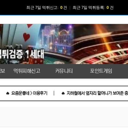
최근 7일 먹튀신고:
0
건
|
최근 7일 먹튀등록:
0
건
정보
먹튀피해신고
커뮤니티
포인트게임
|
운좋네 > 이용후기
🔥
지하철에서 옆자리 할머니가 보여준 충격적인 한 방