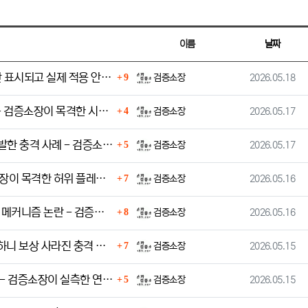
이름
날짜
댓글
다는 5가지 의혹 - 검증소장이 …
등록자
등록일
9
검증소장
2026.05.18
댓글
각적 배당 왜곡 수법의 충격적 실…
등록자
등록일
4
검증소장
2026.05.17
댓글
장이 목격한 배수 적용 순서 조작…
등록자
등록일
5
검증소장
2026.05.17
댓글
플레이 기록 제작의 충격적 진실
등록자
등록일
7
검증소장
2026.05.16
댓글
증소장이 직접 검증한 실제 수익…
등록자
등록일
8
검증소장
2026.05.16
댓글
 - 검증소장이 목격한 시스템 …
등록자
등록일
7
검증소장
2026.05.15
댓글
 연속 배치 패턴의 충격적 수익률…
등록자
등록일
5
검증소장
2026.05.15