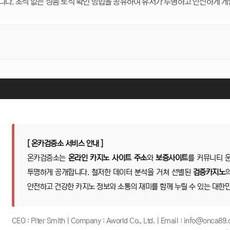
다. 조작 없는 정품 로직 확인 방법을 공유하여 유저가 투명하고 안전하게 게
[ 온카검증소 서비스 안내 ]
온카검증소는
온라인 카지노 사이트 주소
와
보증사이트
를 커뮤니티 
투명하게 공개합니다. 철저한 데이터 분석을 거쳐 선별된
검증카지노
안전하고 건강한 카지노 정보와 소통의 재미를 함께 누릴 수 있는 대한
CEO : Piter Smith | Company : Aworld Co., Ltd. | Email :
info@onca89