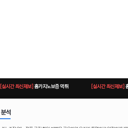
 최신제보]
홈카지노보증 먹튀
[실시간 최신제보]
홈카지노
 분석