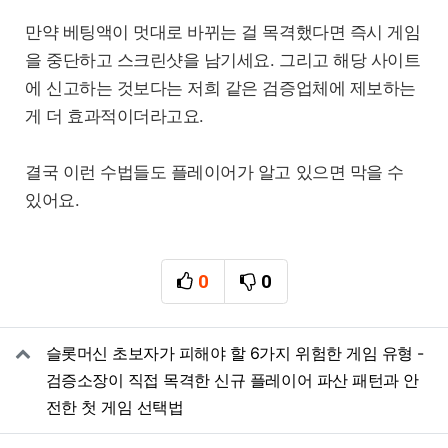
만약 베팅액이 멋대로 바뀌는 걸 목격했다면 즉시 게임
을 중단하고 스크린샷을 남기세요. 그리고 해당 사이트
에 신고하는 것보다는 저희 같은 검증업체에 제보하는
게 더 효과적이더라고요.
결국 이런 수법들도 플레이어가 알고 있으면 막을 수
있어요.
0
0
추천
비추천
관련자료
슬롯머신 초보자가 피해야 할 6가지 위험한 게임 유형 -
검증소장이 직접 목격한 신규 플레이어 파산 패턴과 안
전한 첫 게임 선택법