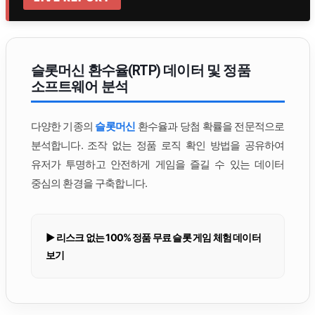
슬롯머신 환수율(RTP) 데이터 및 정품
소프트웨어 분석
다양한 기종의
슬롯머신
환수율과 당첨 확률을 전문적으로
분석합니다. 조작 없는 정품 로직 확인 방법을 공유하여
유저가 투명하고 안전하게 게임을 즐길 수 있는 데이터
중심의 환경을 구축합니다.
▶ 리스크 없는 100% 정품 무료 슬롯 게임 체험 데이터
보기