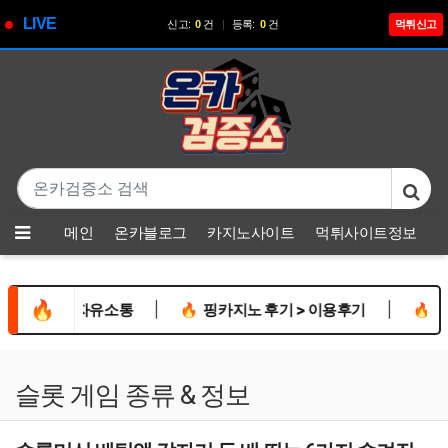
LIVE
신고:
0
건
|
등록:
0
건
먹튀신고
기
본문 바로가기
메뉴
메인
온카블로그
카지노사이트
먹튀사이트정보
🔥
|
|
되세요 > 자유소통
🔥
핑카지노 후기 > 이용후기
🔥
핑카지
슬롯 게임 종류 & 정보