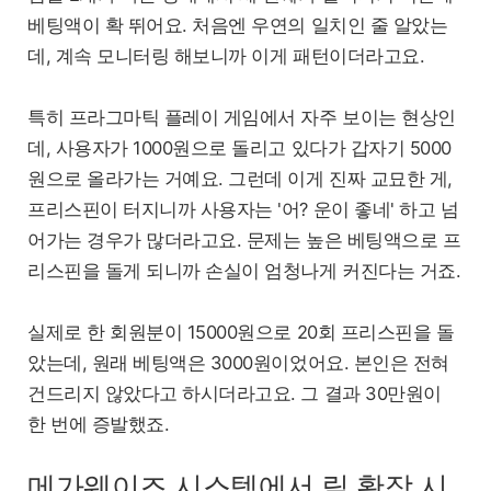
베팅액이 확 뛰어요. 처음엔 우연의 일치인 줄 알았는
데, 계속 모니터링 해보니까 이게 패턴이더라고요.
특히 프라그마틱 플레이 게임에서 자주 보이는 현상인
데, 사용자가 1000원으로 돌리고 있다가 갑자기 5000
원으로 올라가는 거예요. 그런데 이게 진짜 교묘한 게,
프리스핀이 터지니까 사용자는 '어? 운이 좋네' 하고 넘
어가는 경우가 많더라고요. 문제는 높은 베팅액으로 프
리스핀을 돌게 되니까 손실이 엄청나게 커진다는 거죠.
실제로 한 회원분이 15000원으로 20회 프리스핀을 돌
았는데, 원래 베팅액은 3000원이었어요. 본인은 전혀
건드리지 않았다고 하시더라고요. 그 결과 30만원이
한 번에 증발했죠.
메가웨이즈 시스템에서 릴 확장 시