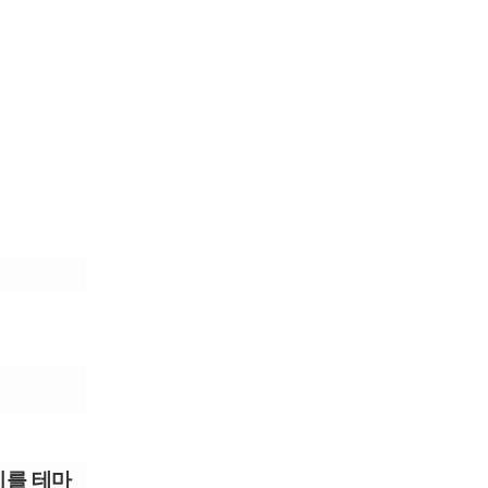
라이를 테마