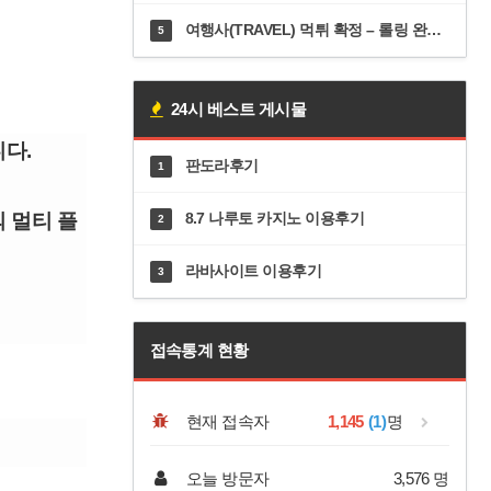
여행사(TRAVEL) 먹튀 확정 – 롤링 완료 후 양방의심 명목 이틀 방치·추가 롤링 300% 강요 | dal82.com
5
24시 베스트 게시물
니다.
판도라후기
1
 멀티 플
8.7 나루토 카지노 이용후기
2
라바사이트 이용후기
3
접속통계 현황
현재 접속자
1,145
(1)
명
오늘 방문자
3,576 명