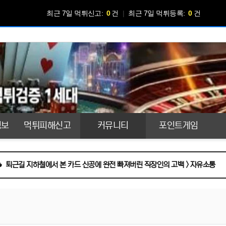
최근 7일 먹튀신고:
0
건
|
최근 7일 먹튀등록:
0
건
정보
먹튀피해신고
커뮤니티
포인트게임
|
지하철에서 본 카드 신공에 완전 빠져버린 직장인의 고백 > 자유소통
🔥
급