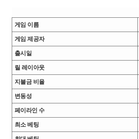
게임 이름
게임 제공자
출시일
릴 레이아웃
지불금 비율
변동성
페이라인 수
최소 베팅
최대 베팅