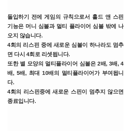
돌입하기 전에 게임의 규칙으로서 홀드 앤 스핀
기능은 머니 심볼과 멀티 플라이어 심볼 밖에 나
오지 않습니다.
4회의 리스핀 중에 새로운 심볼이 하나라도 멈추
면 다시 4회로 리셋됩니다.
또한 별 모양의 멀티플라이어 심볼은 2배, 3배, 4
배, 5배, 최대 10배의 멀티플라이어가 부여됩니
다.
4회의 리스핀중에 새로운 스핀이 멈추지 않으면
종료입니다.