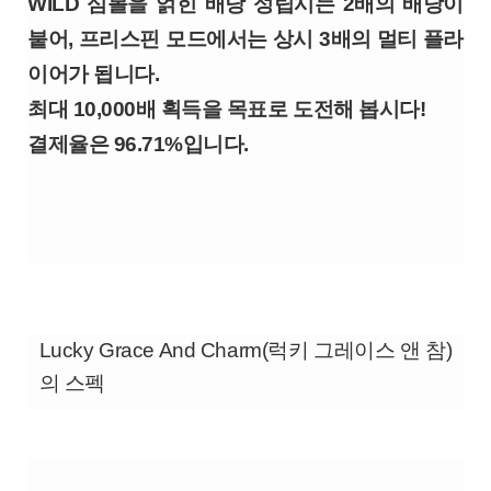
WILD 심볼을 얽힌 배당 성립시는 2배의 배당이
붙어, 프리스핀 모드에서는 상시 3배의 멀티 플라
이어가 됩니다.
최대 10,000배 획득을 목표로 도전해 봅시다!
결제율은 96.71%입니다.
Lucky Grace And Charm(럭키 그레이스 앤 참)
의 스펙