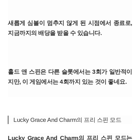
새롭게 심볼이 멈추지 않게 된 시점에서 종료로,
지금까지의 배당을 받을 수 있습니다.
홀드 앤 스핀은 다른 슬롯에서는 3회가 일반적이
지만, 이 게임에서는 4회까지 있는 것이 좋네요.
Lucky Grace And Charm의 프리 스핀 모드
Lucky Grace And Charm의 프리 스핀 모드는