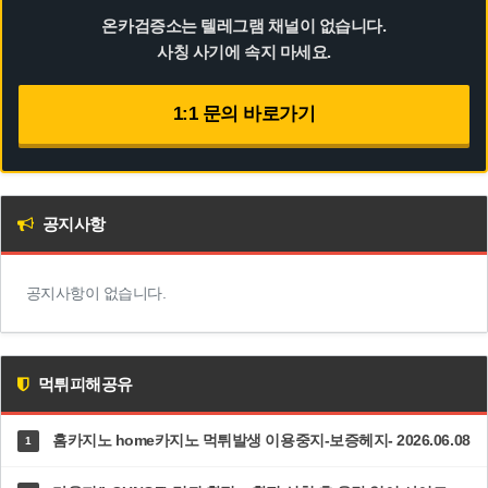
온카검증소는 텔레그램 채널이 없습니다.
사칭 사기에 속지 마세요.
1:1 문의 바로가기
공지사항
공지사항이 없습니다.
먹튀피해공유
홈카지노 home카지노 먹튀발생 이용중지-보증헤지- 2026.06.08
1