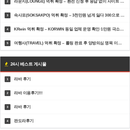
라운지(LOUNGE) 먹튀 확정 – 환전 신청 후 응답 없이 사이트 접속 차단·고객센터 두절 | dp-ys.com
2
속사포(SOKSAKPO) 먹튀 확정 – 3천만원 넘게 잃다 300으로 5100 만든 순간 즉시 차단·총판까지 한패 | 속사포주소.com
3
KRwin 먹튀 확정 – KORWIN 동일 업체 운영 확인·1만원 극소액도 환전 거부 | 12krwin.com
4
여행사(TRAVEL) 먹튀 확정 – 롤링 완료 후 양방의심 명목 이틀 방치·추가 롤링 300% 강요 | dal82.com
5
24시 베스트 게시물
라바 후기
1
라바 이용후기!!!
2
라바 후기
3
판도라후기
4