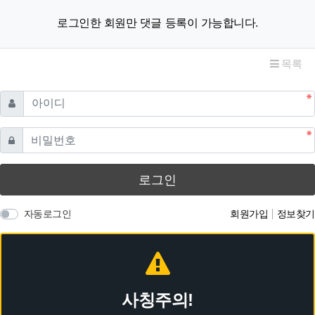
로그인한 회원만 댓글 등록이 가능합니다.
목록
필수
아이디
필수
비밀번호
로그인
자동로그인
회원가입
정보찾기
사칭주의!