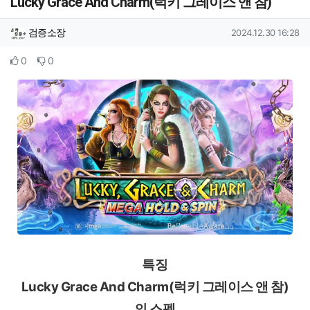
Lucky Grace And Charm(럭키 그레이스 앤 참)
작성자 정보
작성
작성일
검증소장
2024.12.30 16:28
컨텐츠 정보
추천
비추천
0
0
본문
특징
Lucky Grace And Charm(럭키 그레이스 앤 참)
의 스펙