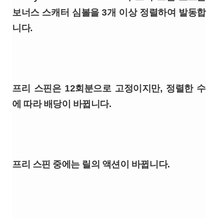
보너스 스캐터 심볼을 3개 이상 정렬하여 발동합
니다.
프리 스핀은 12회분으로 고정이지만, 정렬한 수
에 따라 배당이 바뀝니다.
프리 스핀 중에는 릴의 액션이 바뀝니다.