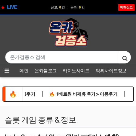
LIVE
신고:
0
건
|
등록:
0
건
먹튀신고
기
본문 바로가기
메뉴
메인
온카블로그
카지노사이트
먹튀사이트정보
🔥
|
|
 > 이용후기
🔥
1베트원 비제휴 후기 > 이용후기
🔥
익명의
슬롯 게임 종류 & 정보