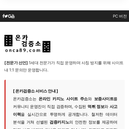
PC 버전
[전문가 선언]
1세대 전문가가 직접 운영하며 사칭 방지를 위해 사이트
내 1:1 문의만 운영합니다.
[ 온카검증소 서비스 안내 ]
온카검증소는
온라인 카지노 사이트 주소
와
보증사이트
를
커뮤니티 운영진이 직접 검증하며, 수집된
먹튀 정보
와
사고
이력
을 실시간으로 투명하게 공개합니다. 철저한 데이터
분석을 거쳐 선별된
검증카지노
의 안전한 정보를 제공하여