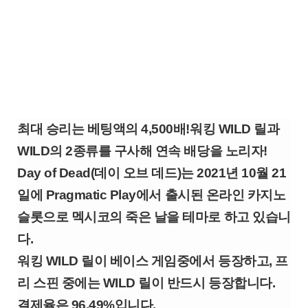
특징
최대 승리는 베팅액의 4,500배!워킹 WILD 릴과
WILD의 2종류를 구사해 연속 배당을 노리자!
Day of Dead(데이 오브 데드)는 2021년 10월 21
일에 Pragmatic Play에서 출시된 온라인 카지노
슬롯으로 멕시코의 죽은 날을 테마로 하고 있습니
다.
워킹 WILD 릴이 베이스 게임중에서 등장하고, 프
리 스핀 중에는 WILD 릴이 반드시 등장합니다.
결제율은 96.49%입니다.