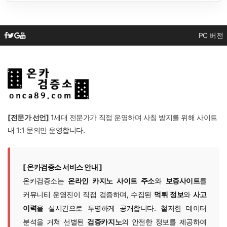
PC 버전
[전문가 선언]
1세대 전문가가 직접 운영하며 사칭 방지를 위해 사이트
내 1:1 문의만 운영합니다.
[ 온카검증소 서비스 안내 ]
온카검증소는
온라인 카지노 사이트 주소
와
보증사이트
를
커뮤니티 운영진이 직접 검증하며, 수집된
먹튀 정보
와
사고
이력
을 실시간으로 투명하게 공개합니다. 철저한 데이터
분석을 거쳐 선별된
검증카지노
의 안전한 정보를 제공하여