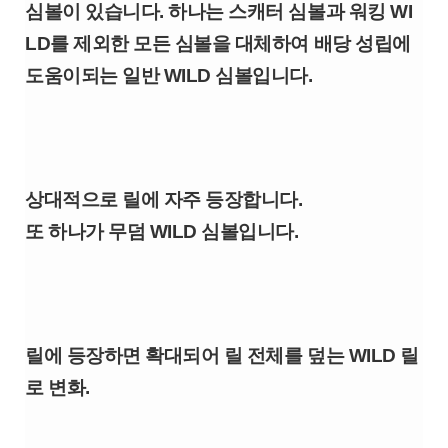
심볼이 있습니다. 하나는 스캐터 심볼과 워킹 WI
LD를 제외한 모든 심볼을 대체하여 배당 성립에
도움이되는 일반 WILD 심볼입니다.
상대적으로 릴에 자주 등장합니다.
또 하나가 무덤 WILD 심볼입니다.
릴에 등장하면 확대되어 릴 전체를 덮는 WILD 릴
로 변화.