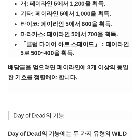
개: 페이라인 5에서 1,200을 획득.
기타: 페이라인 5에서 1,000을 획득.
타이코: 페이라인 5에서 800을 획득.
마라카스: 페이라인 5에서 700을 획득.
「클럽 다이어 하트 스페이드」：페이라인
5로 500~400을 획득.
배당금을 얻으려면 페이라인에 3개 이상의 동일
한 기호를 정렬해야 합니다.
Day of Dead의 기능
Day of Dead의 기능에는 두 가지 유형의 WILD