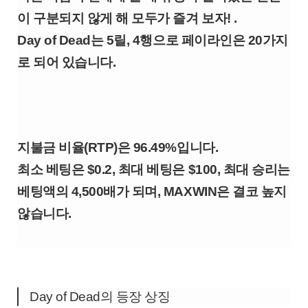
이 구분되지 않게 해 모두가 즐겨 보자! .
Day of Dead는 5릴, 4행으로 페이라인은 20가지
로 되어 있습니다.
지불금 비율(RTP)은 96.49%입니다.
최소 베팅은 $0.2, 최대 베팅은 $100, 최대 승리는
베팅액의 4,500배가 되며, MAXWIN은 결코 높지
않습니다.
Day of Dead의 등장 상징