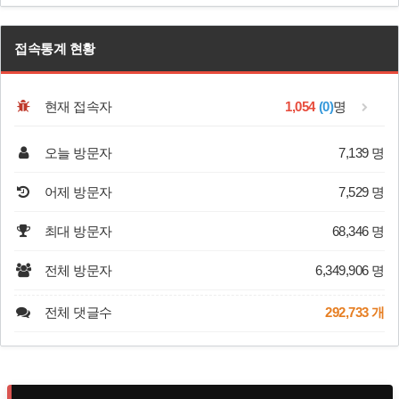
접속통계 현황
현재 접속자
1,054
(0)
명
오늘 방문자
7,139 명
어제 방문자
7,529 명
최대 방문자
68,346 명
전체 방문자
6,349,906 명
전체 댓글수
292,733 개