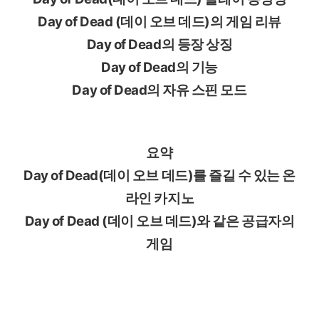
Day of Dead (데이 오브 데드)의 게임 리뷰
Day of Dead의 등장 상징
Day of Dead의 기능
Day of Dead의 자유 스핀 모드
요약
Day of Dead(데이 오브 데드)를 즐길 수 있는 온
라인 카지노
Day of Dead (데이 오브 데드)와 같은 공급자의
게임