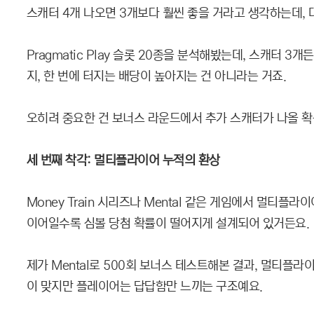
스캐터 4개 나오면 3개보다 훨씬 좋을 거라고 생각하는데,
Pragmatic Play 슬롯 20종을 분석해봤는데, 스캐터 
지, 한 번에 터지는 배당이 높아지는 건 아니라는 거죠.
오히려 중요한 건 보너스 라운드에서 추가 스캐터가 나올 확
세 번째 착각: 멀티플라이어 누적의 환상
Money Train 시리즈나 Mental 같은 게임에서 멀티
이어일수록 심볼 당첨 확률이 떨어지게 설계되어 있거든요.
제가 Mental로 500회 보너스 테스트해본 결과, 멀티플
이 맞지만 플레이어는 답답함만 느끼는 구조예요.