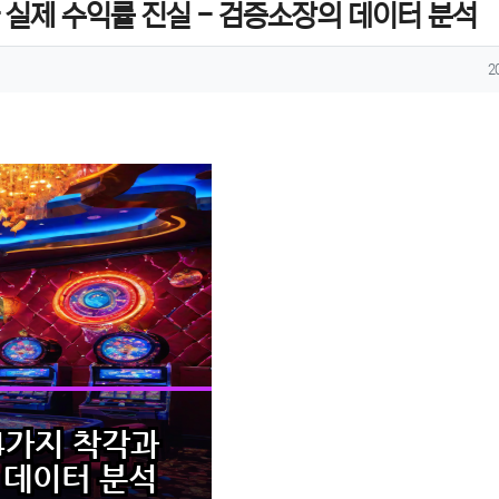
 실제 수익률 진실 - 검증소장의 데이터 분석
2