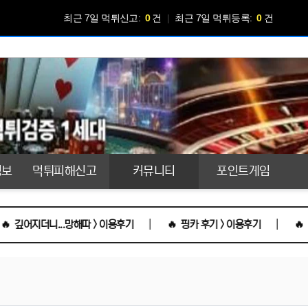
최근 7일 먹튀신고:
0
건
|
최근 7일 먹튀등록:
0
건
정보
먹튀피해신고
커뮤니티
포인트게임
|
|
니...망해따 > 이용후기
🔥
핑카 후기 > 이용후기
🔥
비제휴 후기