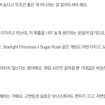
 높다고 무조건 좋은 게 아니라는 걸 알아두셔야 해요.
트리거라고 하는데, 이 확률을 너무 높게 생각하는 분들이 많거든요
rlight Princess나 Sugar Rush 같은 게임도 마찬가지고, 
.
라지지 않는다는 점이에요. 게임 시간만 길어질 뿐 기대값은 비슷
해하는 거예요. 고변동성 슬롯은 보너스에서도 편차가 크고, 저변