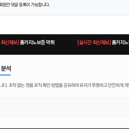
회원만 댓글 등록이 가능합니다.
카지노보증 먹튀
[실시간 최신제보]
홈카지노악질
 분석
다. 조작 없는 정품 로직 확인 방법을 공유하여 유저가 투명하고 안전하게 게