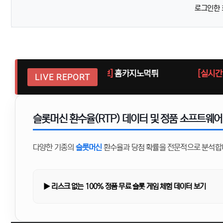
로그인한 
[실시간 최신제보]
홈카지노먹튀
[실시간 최신제보]
홈
LIVE REPORT
슬롯머신 환수율(RTP) 데이터 및 정품 소프트웨어
다양한 기종의
슬롯머신
환수율과 당첨 확률을 전문적으로 분석합니
▶ 리스크 없는 100% 정품 무료 슬롯 게임 체험 데이터 보기