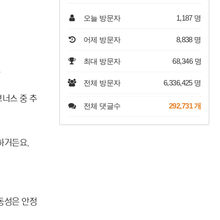
오늘 방문자
1,187 명
어제 방문자
8,838 명
최대 방문자
68,346 명
.
전체 방문자
6,336,425 명
보너스 중 추
전체 댓글수
292,731 개
하거든요.
동성은 안정