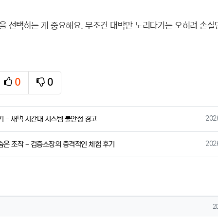
을 선택하는 게 중요해요. 무조건 대박만 노리다가는 오히려 손실
0
0
추천
비추천
작성
202
기 - 새벽 시간대 시스템 불안정 경고
작성
202
 숨은 조작 - 검증소장의 충격적인 체험 후기
작
20