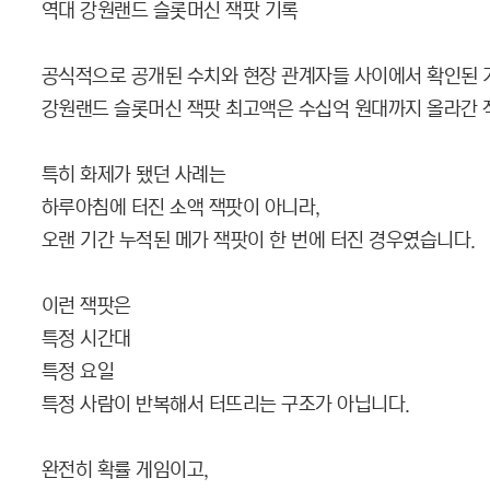
역대 강원랜드 슬롯머신 잭팟 기록
공식적으로 공개된 수치와 현장 관계자들 사이에서 확인된 
강원랜드 슬롯머신 잭팟 최고액은 수십억 원대까지 올라간 
특히 화제가 됐던 사례는
하루아침에 터진 소액 잭팟이 아니라,
오랜 기간 누적된 메가 잭팟이 한 번에 터진 경우였습니다.
이런 잭팟은
특정 시간대
특정 요일
특정 사람이 반복해서 터뜨리는 구조가 아닙니다.
완전히 확률 게임이고,