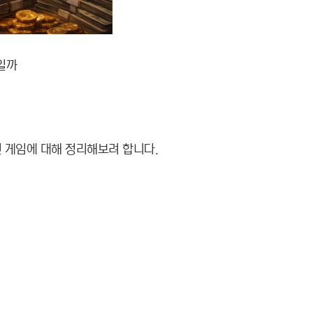
일까
린 게임에 대해 정리해보려 합니다.