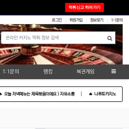
먹튀신고 하러가기
로그인
회원가입
정보찾기
1:1문의
1:1문의
랭킹
복권게임
|
녁메뉴는 제육볶음이에요 > 자유소통
🔥
나루토카지노 후기 > 이용후기