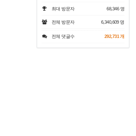
최대 방문자
68,346 명
전체 방문자
6,340,609 명
전체 댓글수
292,731 개