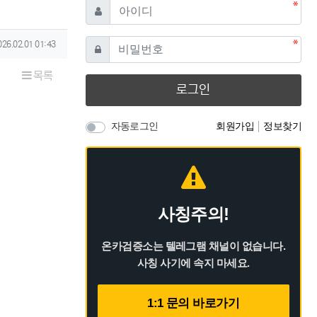
필수
아이디
작성일
필수
비밀번호
026.02.01 01:43
목록
로그인
자동로그인
회원가입
정보찾기
사칭주의!
온카검증소는 텔레그램 채널이 없습니다.
사칭 사기에 속지 마세요.
1:1 문의 바로가기