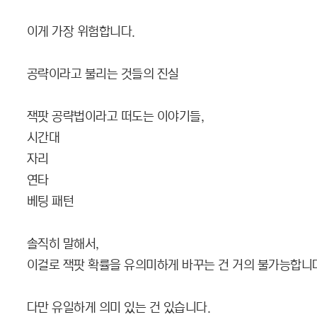
이게 가장 위험합니다.
공략이라고 불리는 것들의 진실
잭팟 공략법이라고 떠도는 이야기들,
시간대
자리
연타
베팅 패턴
솔직히 말해서,
이걸로 잭팟 확률을 유의미하게 바꾸는 건 거의 불가능합니
다만 유일하게 의미 있는 건 있습니다.