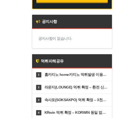
공지사항
공지사항이 없습니다.
먹튀피해공유
홈카지노 home카지노 먹튀발생 이용중지-보증헤지- 2026.06.08
1
라운지(LOUNGE) 먹튀 확정 – 환전 신청 후 응답 없이 사이트 접속 차단·고객센터 두절 | dp-ys.com
2
속사포(SOKSAKPO) 먹튀 확정 – 3천만원 넘게 잃다 300으로 5100 만든 순간 즉시 차단·총판까지 한패 | 속사포주소.com
3
KRwin 먹튀 확정 – KORWIN 동일 업체 운영 확인·1만원 극소액도 환전 거부 | 12krwin.com
4