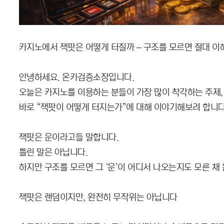
카지노에서 잭팟은 어떻게 터질까 – 구조를 모르면 절대 이
안녕하세요. 온카검증소장입니다.
오늘은 카지노를 이용하는 분들이 가장 많이 착각하는 주제,
바로 “잭팟이 어떻게 터지는가”에 대해 이야기해보려 합니다
잭팟은 운이라고들 말합니다.
틀린 말은 아닙니다.
하지만 구조를 모르면 그 ‘운’이 어디서 나오는지도 모른 채
잭팟은 랜덤이지만, 완전히 무작위는 아닙니다