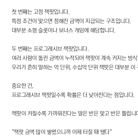
첫 번째는 고정 잭팟입니다.
특정 조건이 맞으면 정해진 금액이 지급되는 구조입니다.
대부분 소형 슬롯이나 보너스 게임에 해당합니다.
두 번째는 프로그레시브 잭팟입니다.
여러 사람이 돌린 금액이 누적되어 잭팟이 계속 커지는 방식
우리가 흔히 말하는 억 단위, 수십억 단위 잭팟은 대부분 이
중요한 건,
프로그레시브 잭팟일수록 확률은 더 낮아진다는 점입니다.
잭팟이 커질수록 가까워진다는 말은 반은 맞고 반은 틀립니
“잭팟 금액 많이 쌓였으니까 이제 터질 때 됐다”