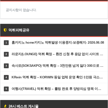
공지사항이 없습니다.
먹튀피해공유
홈카지노 home카지노 먹튀발생 이용중지-보증헤지- 2026.06.08
1
라운지(LOUNGE) 먹튀 확정 – 환전 신청 후 응답 없이 사이트 접속 차단·고객센터 두절 | dp-ys.com
2
속사포(SOKSAKPO) 먹튀 확정 – 3천만원 넘게 잃다 300으로 5100 만든 순간 즉시 차단·총판까지 한패 | 속사포주소.com
3
KRwin 먹튀 확정 – KORWIN 동일 업체 운영 확인·1만원 극소액도 환전 거부 | 12krwin.com
4
여행사(TRAVEL) 먹튀 확정 – 롤링 완료 후 양방의심 명목 이틀 방치·추가 롤링 300% 강요 | dal82.com
5
24시 베스트 게시물