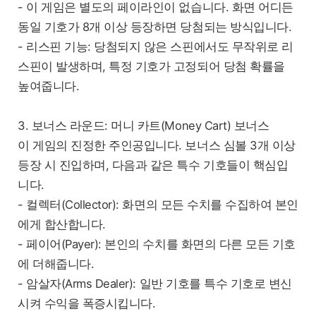
- 이 게임은 별도의 페이라인이 없습니다. 화면 어디든
동일 기호가 8개 이상 등장하면 당첨되는 방식입니다.
- 리스핀 기능: 당첨되지 않은 스핀에서도 무작위로 리
스핀이 발생하며, 특정 기호가 고정되어 당첨 확률을
높여줍니다.
3. 보너스 라운드: 머니 카트(Money Cart) 보너스
이 게임의 진정한 주인공입니다. 보너스 심볼 3개 이상
등장 시 진입하며, 다음과 같은 특수 기호들이 핵심입
니다.
- 컬렉터(Collector): 화면의 모든 수치를 수집하여 본인
에게 합산합니다.
- 페이어(Payer): 본인의 수치를 화면의 다른 모든 기호
에 더해줍니다.
- 암살자(Arms Dealer): 일반 기호를 특수 기호로 변신
시켜 수익을 폭증시킵니다.