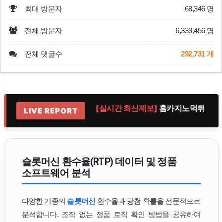
최대 방문자
68,346 명
전체 방문자
6,339,456 명
전체 댓글수
292,731 개
지노악질
[실시간 최신제보]
홈카지노먹튀
LIVE REPORT
슬롯머신 환수율(RTP) 데이터 및 정품
소프트웨어 분석
다양한 기종의
슬롯머신
환수율과 당첨 확률을 전문적으로
분석합니다. 조작 없는 정품 로직 확인 방법을 공유하여