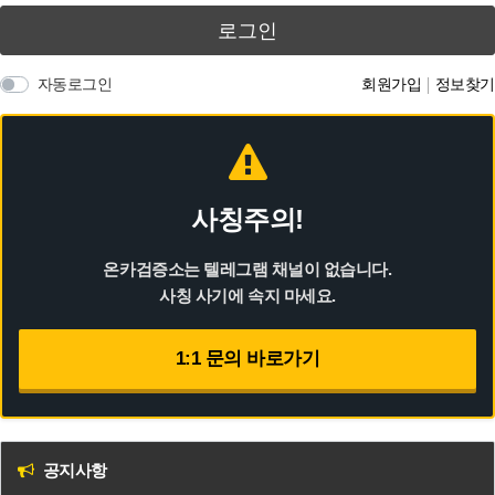
로그인
자동로그인
회원가입
정보찾기
사칭주의!
온카검증소는 텔레그램 채널이 없습니다.
사칭 사기에 속지 마세요.
1:1 문의 바로가기
공지사항