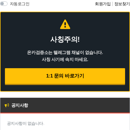
자동로그인
회원가입
정보찾기
사칭주의!
온카검증소는 텔레그램 채널이 없습니다.
사칭 사기에 속지 마세요.
1:1 문의 바로가기
공지사항
공지사항이 없습니다.