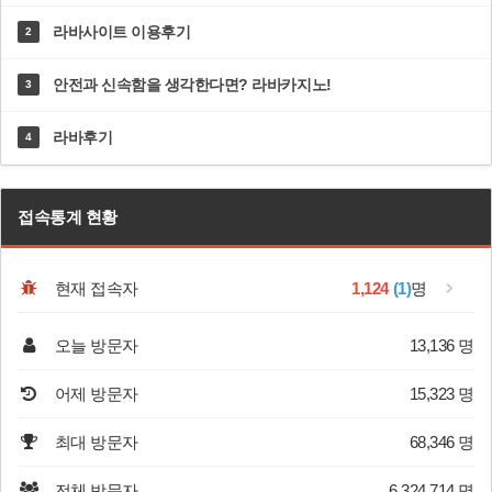
라바사이트 이용후기
2
안전과 신속함을 생각한다면? 라바카지노!
3
라바후기
4
접속통계 현황
현재 접속자
1,124
(1)
명
오늘 방문자
13,136 명
어제 방문자
15,323 명
최대 방문자
68,346 명
전체 방문자
6,324,714 명