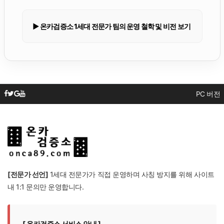
▶ 온카검증소 1세대 전문가 팀의 운영 철학 및 비전 보기
PC 버전
[전문가 선언]
1세대 전문가가 직접 운영하며 사칭 방지를 위해 사이트
내 1:1 문의만 운영합니다.
[ 온카검증소 서비스 안내 ]