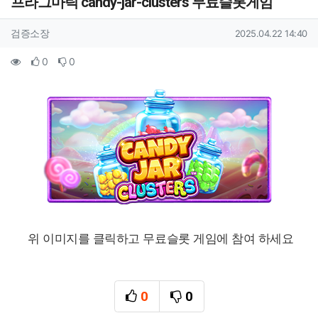
프라그마틱 candy-jar-clusters 무료슬롯게임
작성자 정보
작성
작성일
검증소장
2025.04.22 14:40
컨텐츠 정보
조회
추천
비추천
0
0
본문
위 이미지를 클릭하고 무료슬롯 게임에 참여 하세요
0
0
추천
비추천