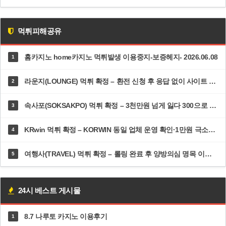
먹튀피해공유
홈카지노 home카지노 먹튀발생 이용중지-보증헤지- 2026.06.08
1
라운지(LOUNGE) 먹튀 확정 – 환전 신청 후 응답 없이 사이트 접속 차단·고객센터 두절 | dp-ys.com
2
속사포(SOKSAKPO) 먹튀 확정 – 3천만원 넘게 잃다 300으로 5100 만든 순간 즉시 차단·총판까지 한패 | 속사포주소.com
3
KRwin 먹튀 확정 – KORWIN 동일 업체 운영 확인·1만원 극소액도 환전 거부 | 12krwin.com
4
여행사(TRAVEL) 먹튀 확정 – 롤링 완료 후 양방의심 명목 이틀 방치·추가 롤링 300% 강요 | dal82.com
5
24시 베스트 게시물
8.7 나루토 카지노 이용후기
1