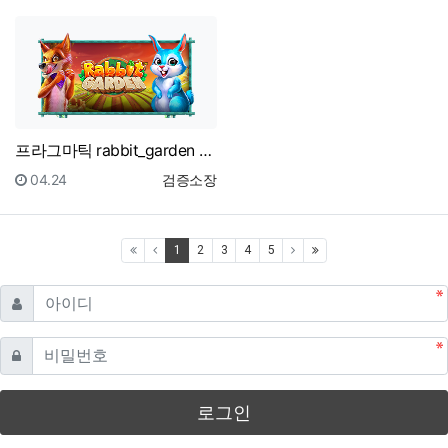
프라그마틱 rabbit_garden 무료슬롯게임
등록일
등록자
04.24
검증소장
(current)
(last)
1
2
3
4
5
필수
아이디
필수
비밀번호
로그인