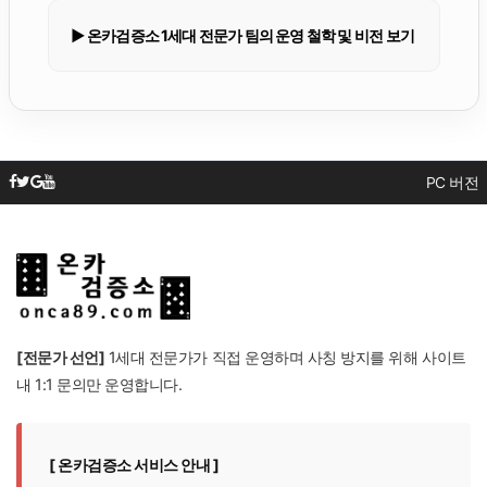
▶ 온카검증소 1세대 전문가 팀의 운영 철학 및 비전 보기
PC 버전
[전문가 선언]
1세대 전문가가 직접 운영하며 사칭 방지를 위해 사이트
내 1:1 문의만 운영합니다.
[ 온카검증소 서비스 안내 ]