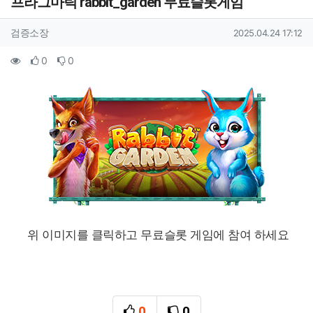
프라그마틱 rabbit_garden 무료슬롯게임
작성자 정보
작성
작성일
검증소장
2025.04.24 17:12
컨텐츠 정보
조회
추천
비추천
0
0
본문
위 이미지를 클릭하고 무료슬롯 게임에 참여 하세요
0
0