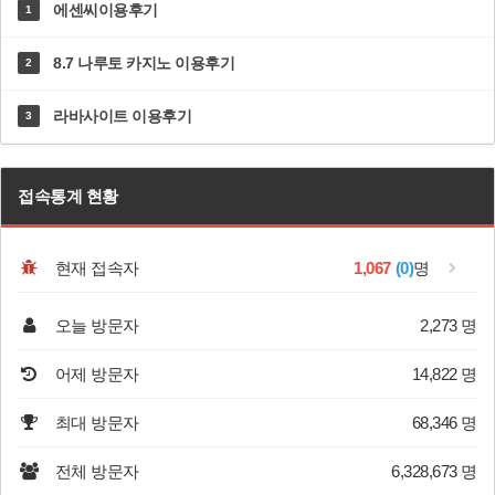
에센씨이용후기
1
8.7 나루토 카지노 이용후기
2
라바사이트 이용후기
3
접속통계 현황
현재 접속자
1,067
(0)
명
오늘 방문자
2,273 명
어제 방문자
14,822 명
최대 방문자
68,346 명
전체 방문자
6,328,673 명