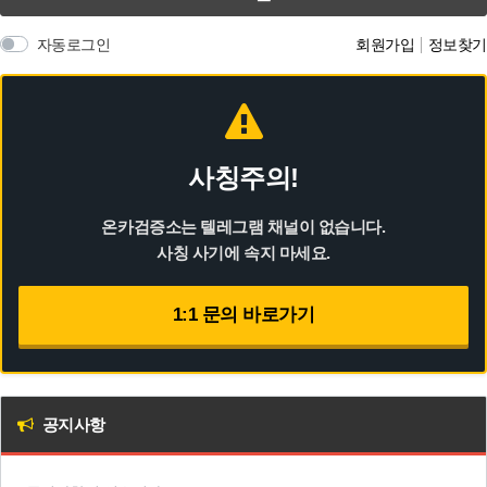
자동로그인
회원가입
정보찾기
사칭주의!
온카검증소는 텔레그램 채널이 없습니다.
사칭 사기에 속지 마세요.
1:1 문의 바로가기
공지사항