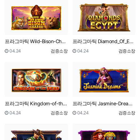
프라그마틱 Wild-Bison-Charge 무료슬롯게임
프라그마틱 Diamond_Of_Egypt 무료슬롯게임
등록일
등록자
등록일
등록자
04.24
검증소장
04.24
검증소장
프라그마틱 Kingdom-of-the-Dead 무료슬롯…
프라그마틱 Jasmine-Dream 무료슬롯게임
등록일
등록자
등록일
등록자
04.24
검증소장
04.24
검증소장