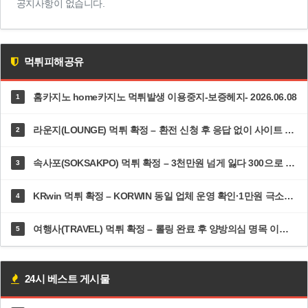
공지사항이 없습니다.
먹튀피해공유
홈카지노 home카지노 먹튀발생 이용중지-보증헤지- 2026.06.08
1
라운지(LOUNGE) 먹튀 확정 – 환전 신청 후 응답 없이 사이트 접속 차단·고객센터 두절 | dp-ys.com
2
속사포(SOKSAKPO) 먹튀 확정 – 3천만원 넘게 잃다 300으로 5100 만든 순간 즉시 차단·총판까지 한패 | 속사포주소.com
3
KRwin 먹튀 확정 – KORWIN 동일 업체 운영 확인·1만원 극소액도 환전 거부 | 12krwin.com
4
여행사(TRAVEL) 먹튀 확정 – 롤링 완료 후 양방의심 명목 이틀 방치·추가 롤링 300% 강요 | dal82.com
5
24시 베스트 게시물