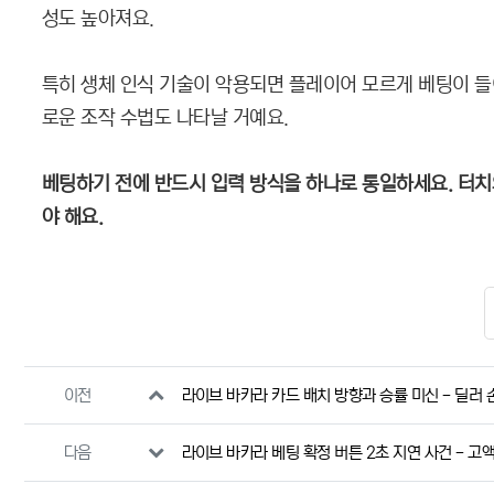
성도 높아져요.
특히 생체 인식 기술이 악용되면 플레이어 모르게 베팅이 들
로운 조작 수법도 나타날 거예요.
베팅하기 전에 반드시 입력 방식을 하나로 통일하세요. 터치
야 해요.
관련자료
이전
라이브 바카라 카드 배치 방향과 승률 미신 - 딜러 
다음
라이브 바카라 베팅 확정 버튼 2초 지연 사건 - 고