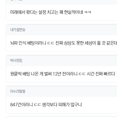
미래에서 왔다는 설정 치고는 꽤 현실적이네 ㅋㅋ
내가걸면승님의 댓글
내가걸면승
뇌파 인식 베팅이라니 ㄷㄷ 진짜 상상도 못한 세상이 올 것 같은
박사장임님의 댓글
박사장임
원클릭 베팅 나온 게 벌써 12년 전이라니 ㄷㄷ 시간 진짜 빠르다
아수라발발님의 댓글
아수라발발
847건이라니 ㄷㄷ 생각보다 피해가 많구나