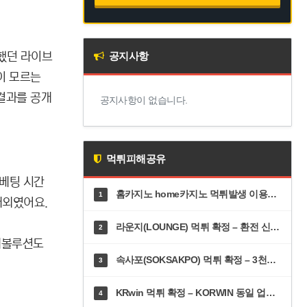
능했던 라이브
공지사항
이 모르는
결과를 공개
공지사항이 없습니다.
먹튀피해공유
 베팅 시간
홈카지노 home카지노 먹튀발생 이용중지-보증헤지- 2026.06.08
1
내외였어요.
라운지(LOUNGE) 먹튀 확정 – 환전 신청 후 응답 없이 사이트 접속 차단·고객센터 두절 | dp-ys.com
2
 에볼루션도
속사포(SOKSAKPO) 먹튀 확정 – 3천만원 넘게 잃다 300으로 5100 만든 순간 즉시 차단·총판까지 한패 | 속사포주소.com
3
KRwin 먹튀 확정 – KORWIN 동일 업체 운영 확인·1만원 극소액도 환전 거부 | 12krwin.com
4