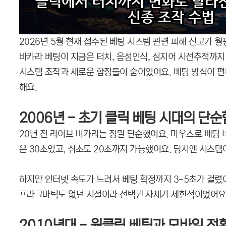
2026년 5월 현재 접수된 베팅 시스템 관련 피해 신고가 
바카라 베팅이 지금은 터치, 음성인식, 심지어 시선추적까지
시스템 조작과 새로운 함정들이 숨어있어요. 베팅 방식이 편
해요.
2006년 - 초기 클릭 베팅 시대의 단순
20년 전 라이브 바카라는 정말 단순했어요. 마우스로 베팅
은 30초였고, 취소도 20초까지 가능했어요. 당시엔 시스템
하지만 인터넷 속도가 느려서 베팅 확정까지 3-5초가 걸렸
프라그마틱도 없던 시절이라 선택권 자체가 제한적이었어요
2010년대 - 원클릭 베팅과 모바일 전