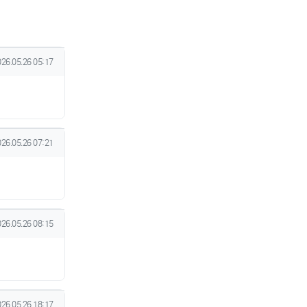
성일
26.05.26 05:17
성일
26.05.26 07:21
성일
26.05.26 08:15
성일
26.05.26 18:17