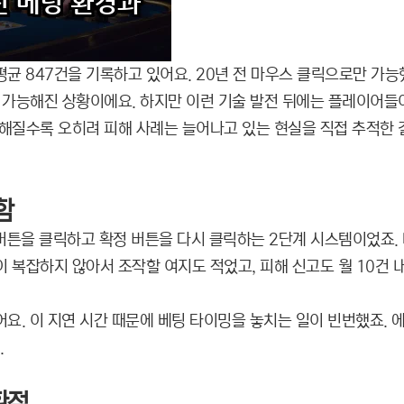
월평균 847건을 기록하고 있어요. 20년 전 마우스 클릭으로만 가
 가능해진 상황이에요. 하지만 이런 기술 발전 뒤에는 플레이어들
해질수록 오히려 피해 사례는 늘어나고 있는 현실을 직접 추적한 
함
 버튼을 클릭하고 확정 버튼을 다시 클릭하는 2단계 시스템이었죠.
이 복잡하지 않아서 조작할 여지도 적었고, 피해 신고도 월 10건 
어요. 이 지연 시간 때문에 베팅 타이밍을 놓치는 일이 빈번했죠.
.
환점