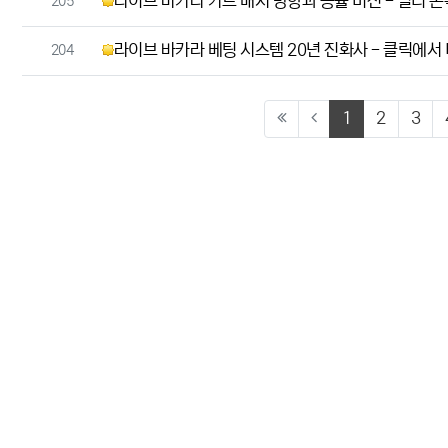
번호
라이브 바카라 카드 배치 방향과 승률 미신 - 딜러 손목 각도 10
205
번호
라이브 바카라 베팅 시스템 20년 진화사 - 클릭에서 터치까지 변화로 달
204
(current)
1
2
3