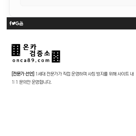
[전문가 선언]
1세대 전문가가 직접 운영하며 사칭 방지를 위해 사이트 내
1:1 문의만 운영합니다.