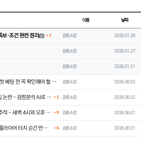
이름
날짜
댓글
족보·조건 완전 정리
등록자
등록일
1
검증소장
2026.01.30
등록자
등록일
검증소장
2026.01.27
등록자
등록일
검증소장
2026.01.21
확인해야 할 기본 설정과 안전 장치
등록자
등록일
검증소장
2026.06.02
댓글
 플레이어 베팅 패턴 추적하는 신…
등록자
등록일
1
검증소장
2026.06.02
댓글
 2시 1억 한도가 100만원으로…
등록자
등록일
9
검증소장
2026.06.01
댓글
 불가능하게 만드는 신종 모바일…
등록자
등록일
6
검증소장
2026.06.01