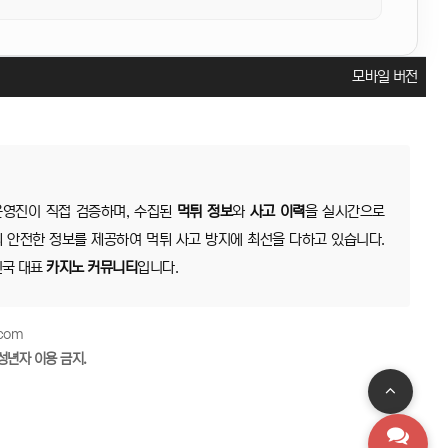
모바일 버전
운영진이 직접 검증하며, 수집된
먹튀 정보
와
사고 이력
을 실시간으로
의 안전한 정보를 제공하여 먹튀 사고 방지에 최선을 다하고 있습니다.
민국 대표
카지노 커뮤니티
입니다.
.com
성년자 이용 금지.