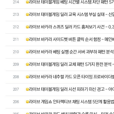
번호
라이브 테이블게임 베팅 시간별 시스템 차단 패턴 5가지 - 오전 8시와 밤 1
214
번호
라이브 테이블게임 딜러 교육 시스템 부실 실태 - 신입 딜러 3일 만에 
213
번호
라이브 바카라 스퀴즈 딜러 카드 훔쳐보기 사건 - 0.3초 미리보기로 1
212
번호
라이브 바카라 사이드벳 버튼 클릭 순서 함정 - 메인베팅 먼저 vs 동시 선택
211
번호
라이브 바카라 베팅 실행 순간 서버 과부하 패턴 분석 - 고액 베팅 승률 96
210
번호
라이브 테이블게임 딜러 교체 패턴 5가지 완전 분석 - 새벽 3시와 오후 7
209
번호
라이브 바카라 네추럴 카드 오픈 타이밍 프로바이더별 차이점 - 에볼루션 1.
208
번호
라이브 테이블게임 딜러 시선 피하기 미신 경고 - 아이컨택트 두려워하다
207
번호
라이브 게임쇼 인터랙티브 채팅 시스템 5단계 활용법 - 딜러 소통부터 실시간
206