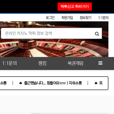
먹튀신고 하러가기
로그인
회원가입
정보찾기
1:1문의
1:1문의
랭킹
복권게임
|
|
🔥
출근했습니다... 힘들어요ㅠㅠ > 자유소통
🔥
포브스 제휴 후기