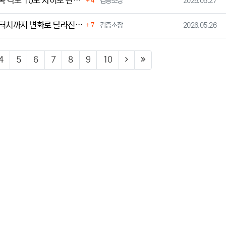
도 차이로 판단하는 착각과 진실
등록자
등록일
4
검증소장
2026.05.27
댓글
라진 베팅 환경과 신종 조작 수법
등록자
등록일
7
검증소장
2026.05.26
(next)
(last)
4
5
6
7
8
9
10