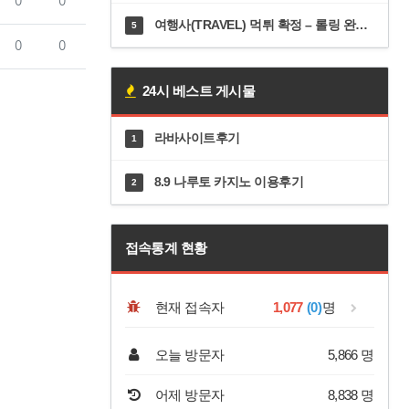
추천
비추천
0
0
여행사(TRAVEL) 먹튀 확정 – 롤링 완료 후 양방의심 명목 이틀 방치·추가 롤링 300% 강요 | dal82.com
5
추천
비추천
0
0
24시 베스트 게시물
라바사이트후기
1
8.9 나루토 카지노 이용후기
2
접속통계 현황
현재 접속자
1,077
(0)
명
오늘 방문자
5,866 명
어제 방문자
8,838 명