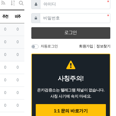
필수
아이디
RSS
게시물 정렬
게시판 검색
필수
비밀번호
추천
비추
추천
비추천
0
0
로그인
추천
비추천
0
0
자동로그인
회원가입
정보찾기
추천
비추천
0
0
추천
비추천
0
0
사칭주의!
추천
비추천
0
0
온카검증소는 텔레그램 채널이 없습니다.
추천
비추천
0
0
사칭 사기에 속지 마세요.
추천
비추천
0
0
1:1 문의 바로가기