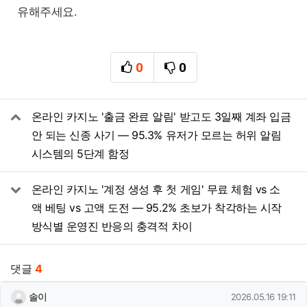
유해주세요.
0
0
추천
비추천
관련자료
온라인 카지노 '출금 완료 알림' 받고도 3일째 계좌 입금
안 되는 신종 사기 — 95.3% 유저가 모르는 허위 알림
시스템의 5단계 함정
온라인 카지노 '계정 생성 후 첫 게임' 무료 체험 vs 소
액 베팅 vs 고액 도전 — 95.2% 초보가 착각하는 시작
방식별 운영진 반응의 충격적 차이
댓글
4
솔이님의 댓글
작성일
솔이
2026.05.16 19:11