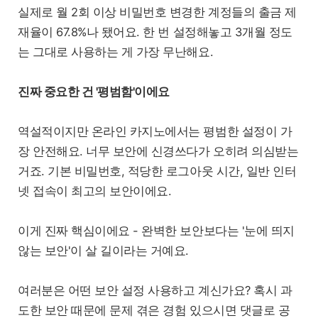
실제로 월 2회 이상 비밀번호 변경한 계정들의 출금 제
재율이 67.8%나 됐어요. 한 번 설정해놓고 3개월 정도
는 그대로 사용하는 게 가장 무난해요.
진짜 중요한 건 '평범함'이에요
역설적이지만 온라인 카지노에서는 평범한 설정이 가
장 안전해요. 너무 보안에 신경쓰다가 오히려 의심받는
거죠. 기본 비밀번호, 적당한 로그아웃 시간, 일반 인터
넷 접속이 최고의 보안이에요.
이게 진짜 핵심이에요 - 완벽한 보안보다는 '눈에 띄지
않는 보안'이 살 길이라는 거예요.
여러분은 어떤 보안 설정 사용하고 계신가요? 혹시 과
도한 보안 때문에 문제 겪은 경험 있으시면 댓글로 공