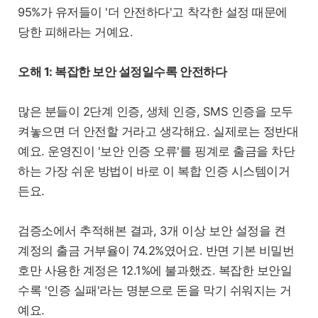
95%가 유저들이 '더 안전하다'고 착각한 설정 때문에
당한 피해라는 거예요.
오해 1: 복잡한 보안 설정일수록 안전하다
많은 분들이 2단계 인증, 생체 인증, SMS 인증을 모두
켜놓으면 더 안전할 거라고 생각해요. 실제로는 정반대
예요. 운영진이 '보안 인증 오류'를 핑계로 출금을 차단
하는 가장 쉬운 방법이 바로 이 복합 인증 시스템이거
든요.
검증소에서 추적해본 결과, 3개 이상 보안 설정을 켠
계정의 출금 거부율이 74.2%였어요. 반면 기본 비밀번
호만 사용한 계정은 12.1%에 불과했죠. 복잡한 보안일
수록 '인증 실패'라는 명분으로 돈을 막기 쉬워지는 거
예요.