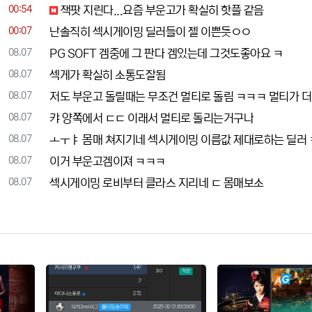
등록일
00:54
잭팟 지린다...요즘 부운고가 확실히 핫플 같음
등록일
00:07
난솔직히 섹시게이밍 딜러들이 젤 이쁜듯ㅇㅇ
등록일
08.07
PG SOFT 겜중에 그 판다 겜있는데 그것도좋아요 ㅋ
등록일
08.07
섹게가 확실히 소통도잘됨
등록일
08.07
등록일
08.07
캬 양쪽에서 ㄷㄷ 이래서 멀티로 돌리는거구나
등록일
08.07
ㅗㅜㅑ 몸매 쳐지기네 섹시게이밍 이름값 제대로하는 딜러 
등록일
08.07
이거 부운고겜이져 ㅋㅋㅋ
등록일
08.07
섹시게이밍 로비부터 클라스 지리네 ㄷ 몸매보소