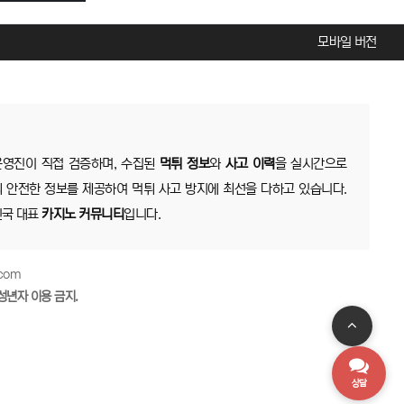
모바일 버전
운영진이 직접 검증하며, 수집된
먹튀 정보
와
사고 이력
을 실시간으로
의 안전한 정보를 제공하여 먹튀 사고 방지에 최선을 다하고 있습니다.
민국 대표
카지노 커뮤니티
입니다.
.com
성년자 이용 금지.
상담