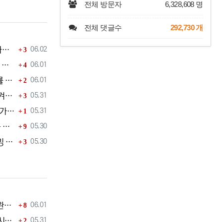
전체 방문자
6,328,608 명
전체 댓글수
292,730 개
댓글
등록일
06.02
실
3
댓글
등록일
06.01
법
4
댓글
등록일
06.01
진실
2
댓글
등록일
05.31
진실
3
댓글
등록일
05.31
 진실
1
댓글
등록일
05.30
법
9
댓글
등록일
05.30
방법
3
댓글
등록일
06.01
방법
8
댓글
등록일
05.31
검증
2