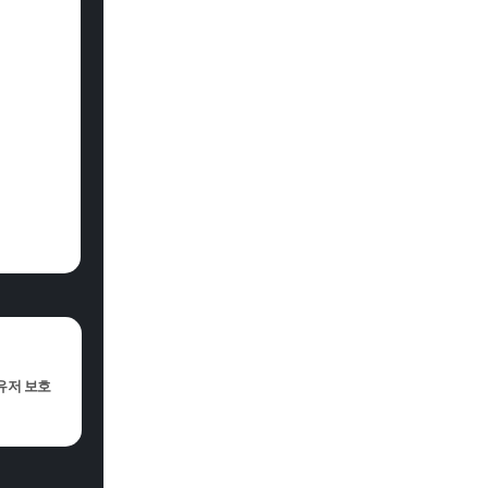
유저 보호