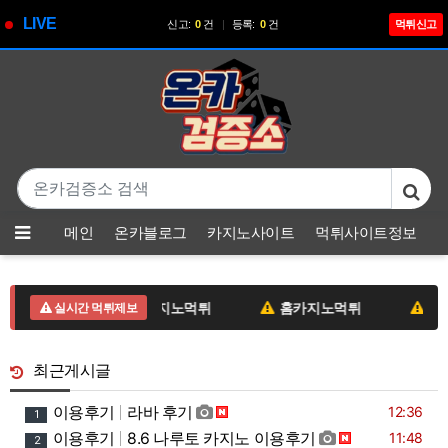
LIVE
신고:
0
건
|
등록:
0
건
먹튀신고
기
온라인 카지노 먹튀 피해 
본문 바로가기
메뉴
메인
온카블로그
카지노사이트
먹튀사이트정보
온카검증소 - 안전한 카지
노악질
홈카지노먹튀
홈카지노먹튀
다올 먹튀
실시간 먹튀제보
최근게시글
등록일
이용후기
라바 후기
12:36
1
등록일
이용후기
8.6 나루토 카지노 이용후기
11:48
2