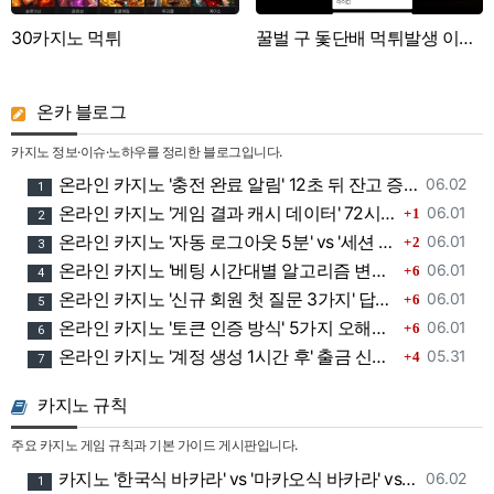
30카지노 먹튀
꿀벌 구 돛단배 먹튀발생 이용주의!
온카 블로그
카지노 정보·이슈·노하우를 정리한 블로그입니다.
등록일
온라인 카지노 '충전 완료 알림' 12초 뒤 잔고 증발한 회원의 충격적 체험기 — 97.8% 유저가 모르는 입금 확인 메시지 뒤에 숨겨진 5단계 함정
06.02
1
댓글
등록일
온라인 카지노 '게임 결과 캐시 데이터' 72시간 vs 즉시 삭제 — 95.4% 유저가 모르는 결과 저장 방식별 먹튀 확률의 충격적 차이
06.01
1
2
댓글
등록일
온라인 카지노 '자동 로그아웃 5분' vs '세션 유지 6시간', 어느 쪽이 더 안전할까? — 95.8% 유저가 모르는 세션 타이밍 조작의 충격적 진실
06.01
2
3
댓글
등록일
온라인 카지노 '베팅 시간대별 알고리즘 변화' 20년 변천사 — 새벽 3시 vs 오후 2시 vs 밤 11시, 시간대별 먹튀 확률이 87.3% 달라진 충격적 진화
06.01
6
4
댓글
등록일
온라인 카지노 '신규 회원 첫 질문 3가지' 답변 패턴으로 먹튀 사이트 90% 구분하는 검증소장 노하우
06.01
6
5
댓글
등록일
온라인 카지노 '토큰 인증 방식' 5가지 오해와 진실 — 97.2% 유저가 착각하는 보안 토큰 시스템의 숨겨진 함정
06.01
6
6
댓글
등록일
온라인 카지노 '계정 생성 1시간 후' 출금 신청한 초보의 충격적 실화 — 97.8% 유저가 놓치는 가입 직후 대기 시간의 숨겨진 함정
05.31
4
7
카지노 규칙
주요 카지노 게임 규칙과 기본 가이드 게시판입니다.
등록일
카지노 '한국식 바카라' vs '마카오식 바카라' vs '유럽식 바카라' 헷갈린 5가지 치명적 착각: 같은 바카라인데 스퀴즈 방식과 베팅 룰이 완전히 다른 숨겨진 진실
06.02
1