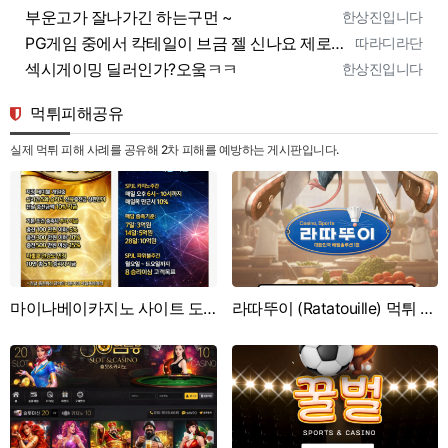
등록자
부운고가 잘나가긴 하는구먼 ~
한상진입니다
등록자
PG게임 중에서 칵테일이 브금 젤 신나요 제로투같고 야무짐ㅋㅋ
따라디라단
등록자
섹시게이밍 딜러인가?오웈ㅋㅋ
한상진입니다
먹튀피해공유
실제 먹튀 피해 사례를 공유해 2차 피해를 예방하는 게시판입니다.
마이나베이카지노 사이트 도메인 먹튀 이용주의!
라따뚜이 (Ratatouille) 먹튀 이용주의!