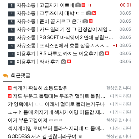
댓글
등록일
자유소통
고급지게 이쁘네
00:01
1
3
등록일
자유소통
크루즈에서 대박 ㄷㄷ
08.05
4
등록일
자유소통
준비 끝 지르고 온다
08.05
5
등록일
자유소통
카드 열리기 전 그 긴장감이 제일 재밌네요
08.05
6
등록일
자유소통
PG SOFT 마작웨이2 연쇄 당첨으로 짜릿한 한 판 완성
08.05
7
댓글
등록일
자유소통
프리스핀에서 흐름 잡음ㅅㅅㅅ
08.05
1
8
등록일
이용후기
8.5 나루토 카지노 이용후기
08.05
9
등록일
이용후기
라바 후기
08.05
10
최근댓글
등록자
섹게가 확실히 소통도잘됨
한상진입니다
등록자
저도 부운고 돌릴때는 무조건 멀티로 돌림 ㅋㅋㅋ 멀티가 더 잘터지는 기분
따라디라단
등록자
캬 양쪽에서 ㄷㄷ 이래서 멀티로 돌리는거구나
따라디라단
등록자
ㅗㅜㅑ 몸매 쳐지기네 섹시게이밍 이름값 제대로하는 딜러 ㅋ
따라디라단
등록자
이거 부운고겜이져 ㅋㅋㅋ
한상진입니다
등록자
섹시게이밍 로비부터 클라스 지리네 ㄷ 몸매보소
따라디라단
등록자
GODDESS 저거 겜 괜찮더라구여 ㅎ
한상진입니다