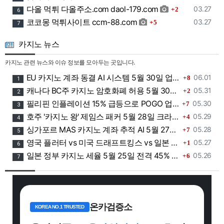
댓글
등록일
다올 먹튀 다올주소.com daol-179.com
03.27
2
6
댓글
등록일
코코몽 먹튀사이트 ccm-88.com
03.27
5
7
카지노 뉴스
카지노 관련 뉴스와 이슈 정보를 모아두는 곳입니다.
댓글
등록일
EU 카지노 계좌 동결 AI 시스템 5월 30일 업그레이드 완료, 한국 VIP 93% 오탐지 vs 실제 부정행위 2.1% 충격적 데이터로 본 예방법
06.01
8
1
댓글
등록일
캐나다 BC주 카지노 암호화폐 허용 5월 30일 시행 72시간, '한국 VIP 대탈출' vs '먹튀 천국' 양극 논란 단계별 현장 검증
05.31
2
2
댓글
등록일
필리핀 인플레이션 15% 급등으로 POGO 업체들 5월 29일 인건비 대폭발, '한국 유저 서비스비 무관' vs '먹튀 위험 급상승' 양극 논리 데이터로 검증해봤더니
05.30
7
3
댓글
등록일
호주 '카지노 왕' 제임스 패커 5월 28일 크라운 지분 완전 매각 vs '전략적 재편' 업계 해석 양극화, 베테랑이 데이터로 팩트체크해봤더니
05.29
4
4
댓글
등록일
싱가포르 MAS 카지노 계좌 추적 AI 5월 27일 시범 가동 24시간, '한국 VIP 타겟팅' vs '무작위 검사' 커뮤니티 양분된 의견 직접 검증해봤더니
05.28
7
5
댓글
등록일
영국 플러터 vs 미국 드래프트킹스 vs 일본 바카라365 라이센스 신뢰도 직접 가입 체험 비교, 5월 26일 동시 검증 결과 충격적인 차이
05.27
1
6
댓글
등록일
일본 정부 카지노 세율 5월 25일 전격 45% 인상 단행, 커뮤니티 떠도는 '한국 유저 무관하다' 주장 vs 충격적인 실제 데이터 대조 검증
05.26
6
7
온카검증소
KOREA NO.1 TRUSTED