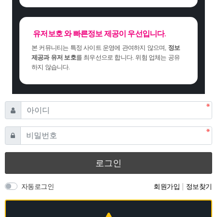
유저보호 와 빠른정보 제공이 우선입니다.
본 커뮤니티는 특정 사이트 운영에 관여하지 않으며,
정보
제공과 유저 보호
를 최우선으로 합니다. 위험 업체는 공유
하지 않습니다.
필수
아이디
필수
비밀번호
로그인
자동로그인
회원가입
정보찾기