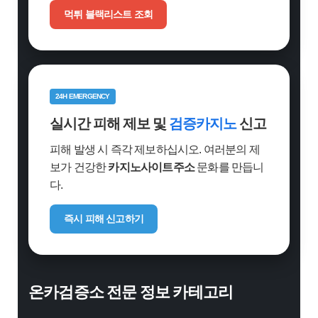
먹튀 블랙리스트 조회
24H EMERGENCY
실시간 피해 제보 및
검증카지노
신고
피해 발생 시 즉각 제보하십시오. 여러분의 제
보가 건강한
카지노사이트주소
문화를 만듭니
다.
즉시 피해 신고하기
온카검증소 전문 정보 카테고리