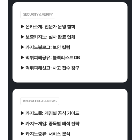
SECURITY & VERIFY
▶ 온카소개: 전문가 운영 철학
▶
보증카지노:
실사 완료 업체
▶
카지노블로그:
보안 칼럼
▶ 먹튀피해공유: 블랙리스트 DB
▶ 먹튀피해신고: 사고 접수 창구
KNOWLEDGE & NEWS
▶
카지노룰:
게임별 공식 가이드
▶
카지노게임:
종목별 배석 전략
▶
카지노종류:
서비스 분석