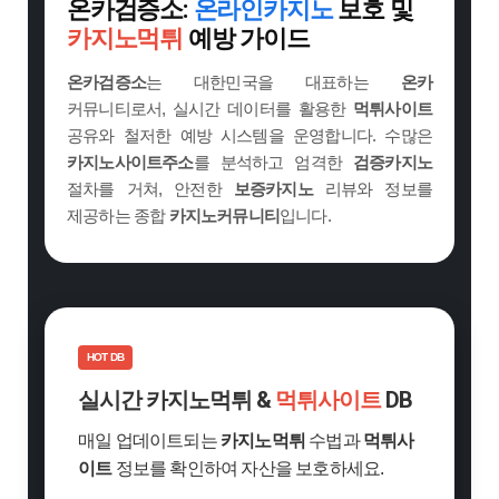
온카검증소:
온라인카지노
보호 및
카지노먹튀
예방 가이드
온카검증소
는 대한민국을 대표하는
온카
커뮤니티로서, 실시간 데이터를 활용한
먹튀사이트
공유와 철저한 예방 시스템을 운영합니다. 수많은
카지노사이트주소
를 분석하고 엄격한
검증카지노
절차를 거쳐, 안전한
보증카지노
리뷰와 정보를
제공하는 종합
카지노커뮤니티
입니다.
HOT DB
실시간 카지노먹튀 &
먹튀사이트
DB
매일 업데이트되는
카지노먹튀
수법과
먹튀사
이트
정보를 확인하여 자산을 보호하세요.