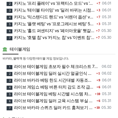
댓글
등록일
카지노 '프리 플레이' vs '프랙티스 모드' vs '데모 게임' 헷갈린 5가지 치명적 착각: 같은 무료 체험인 줄 알았다가 실제 배팅 규칙과 승률이 완전히 다른 숨겨진 진실
06.01
7
2
댓글
등록일
카지노 '테이블 타이밍' vs '딜러 바뀌는 시점' vs '세션 종료 시그널' 헷갈린 5가지 치명적 착각: 같은 게임 중단인 줄 알았는데 배팅 손실과 룰 적용이 완전히 다른 숨겨진 진실
06.01
3
3
댓글
등록일
카지노 '익스텐디드 핸드' vs '서렌더 옵션' vs '액션 대기' 헷갈린 5가지 치명적 착각: 같은 게임 중단인 줄 알았다가 규칙별로 완전히 다른 손실 보상과 베팅 유효성
05.31
7
4
댓글
등록일
카지노 '플랫 베팅' vs '프로그레시브 베팅' 5가지 치명적 착각: 같은 자금으로도 결과가 180도 달라지는 배팅법의 숨겨진 진실
05.31
3
5
댓글
등록일
카지노 '홀드 퍼센티지' vs '페이아웃율' 헷갈린 5가지 치명적 착각: 같은 96%라도 실제 수익률이 완전히 다른 숨겨진 진실
05.30
7
6
댓글
등록일
카지노 '호텔 칩' vs '카지노 칩' vs '이벤트 칩' 5가지 치명적 착각: 같은 10만원짜리라도 사용처와 환전 규정이 완전히 다른 숨겨진 진실
05.30
7
7
테이블게임
바카라, 블랙잭 등 다양한 테이블 게임 정보입니다.
등록일
라이브 테이블게임 초보자 필수 체크리스트 7가지 - 첫 베팅 전 꼭 확인해야 할 기본 설정과 안전 장치
06.02
1
댓글
등록일
라이브 테이블게임 딜러 실시간 얼굴인식 시스템 도입 논란 - 감정분석 AI로 플레이어 베팅 패턴 추적하는 신종 개인정보 침해 실태
06.02
1
2
댓글
등록일
라이브 바카라 베팅 한도 시간대별 자동조정 시스템 추적 - 새벽 4시와 오후 2시 1억 한도가 100만원으로 급락하는 신종 조작 패턴
06.01
9
3
댓글
등록일
라이브 게임쇼 베팅 버튼 터치 감도 조작 급증 - 멀티플라이어 터치 순간 반응 불가능하게 만드는 신종 모바일 베팅 사기 실태
06.01
6
4
댓글
등록일
라이브 테이블게임 베팅 시간별 시스템 차단 패턴 5가지 - 오전 8시와 밤 11시 고액 베팅 막는 숨겨진 알고리즘 실체
05.31
10
5
댓글
등록일
라이브 테이블게임 딜러 교육 시스템 부실 실태 - 신입 딜러 3일 만에 현장 투입되는 충격적인 업계 관행
05.31
6
6
댓글
등록일
라이브 바카라 스퀴즈 딜러 카드 훔쳐보기 사건 - 0.3초 미리보기로 10억 뜯어간 조직의 충격적 수법
05.30
10
7