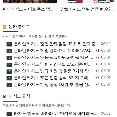
파파카지노 사이트 주소 먹튀 이용주의!
맘보카지노 먹튀 검증 tnu225.com 먹튀확정 온라인카지노 (구)점보카지노 먹튀
온카 블로그
카지노 정보·이슈·노하우를 정리한 블로그입니다.
등록일
온라인 카지노 '충전 완료 알림' 12초 뒤 잔고 증발한 회원의 충격적 체험기 — 97.8% 유저가 모르는 입금 확인 메시지 뒤에 숨겨진 5단계 함정
06.02
1
댓글
등록일
온라인 카지노 '게임 결과 캐시 데이터' 72시간 vs 즉시 삭제 — 95.4% 유저가 모르는 결과 저장 방식별 먹튀 확률의 충격적 차이
06.01
1
2
댓글
등록일
온라인 카지노 '자동 로그아웃 5분' vs '세션 유지 6시간', 어느 쪽이 더 안전할까? — 95.8% 유저가 모르는 세션 타이밍 조작의 충격적 진실
06.01
2
3
댓글
등록일
온라인 카지노 '베팅 시간대별 알고리즘 변화' 20년 변천사 — 새벽 3시 vs 오후 2시 vs 밤 11시, 시간대별 먹튀 확률이 87.3% 달라진 충격적 진화
06.01
6
4
댓글
등록일
온라인 카지노 '신규 회원 첫 질문 3가지' 답변 패턴으로 먹튀 사이트 90% 구분하는 검증소장 노하우
06.01
6
5
댓글
등록일
온라인 카지노 '토큰 인증 방식' 5가지 오해와 진실 — 97.2% 유저가 착각하는 보안 토큰 시스템의 숨겨진 함정
06.01
6
6
댓글
등록일
온라인 카지노 '계정 생성 1시간 후' 출금 신청한 초보의 충격적 실화 — 97.8% 유저가 놓치는 가입 직후 대기 시간의 숨겨진 함정
05.31
4
7
카지노 규칙
주요 카지노 게임 규칙과 기본 가이드 게시판입니다.
등록일
카지노 '한국식 바카라' vs '마카오식 바카라' vs '유럽식 바카라' 헷갈린 5가지 치명적 착각: 같은 바카라인데 스퀴즈 방식과 베팅 룰이 완전히 다른 숨겨진 진실
06.02
1