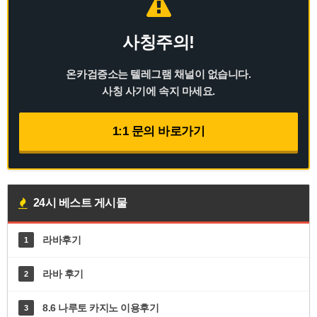
사칭주의!
온카검증소는 텔레그램 채널이 없습니다.
사칭 사기에 속지 마세요.
1:1 문의 바로가기
24시 베스트 게시물
라바후기
1
라바 후기
2
8.6 나루토 카지노 이용후기
3