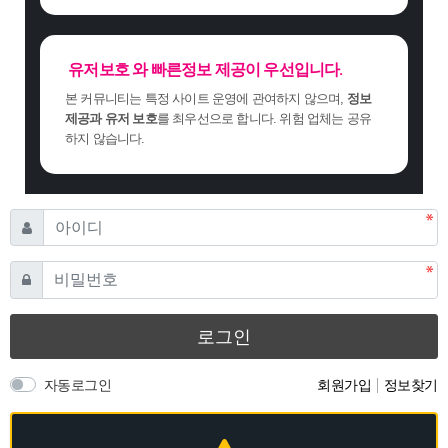
유저보호 와 빠른정보 제공이 우선입니다.
본 커뮤니티는 특정 사이트 운영에 관여하지 않으며,
정보
제공과 유저 보호
를 최우선으로 합니다. 위험 업체는 공유
하지 않습니다.
필수
아이디
필수
비밀번호
로그인
자동로그인
회원가입
정보찾기